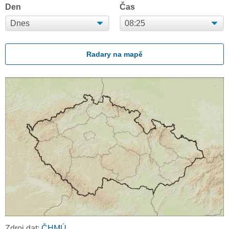
Den
Čas
Radary na mapě
Zdroj dat:
ČHMÚ