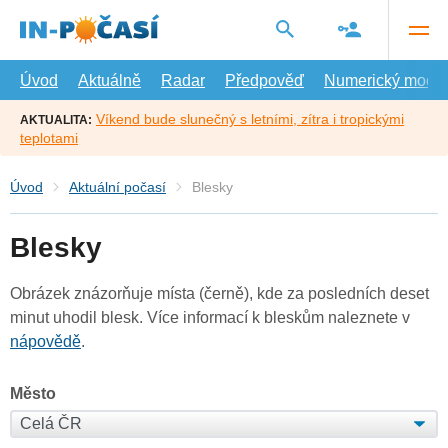
Přejít
na
hlavní
obsah
Úvod
Aktuálně
Radar
Předpověď
Numerický model
Víkend bude slunečný s letními, zítra i tropickými
AKTUALITA:
teplotami
Úvod
Aktuální počasí
Blesky
Blesky
Obrázek znázorňuje místa (černě), kde za posledních deset
minut uhodil blesk. Více informací k bleskům naleznete v
nápovědě
.
Město