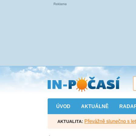
Přejít
na
hlavní
obsah
ÚVOD
AKTUÁLNĚ
RADA
Převážně slunečno s let
AKTUALITA: