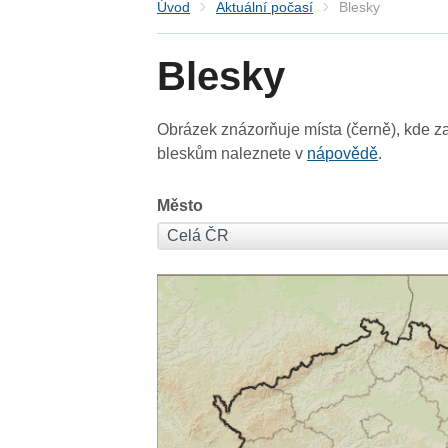
Úvod
Aktuální počasí
Blesky
Blesky
Obrázek znázorňuje místa (černě), kde za
bleskům naleznete v
nápovědě
.
Město