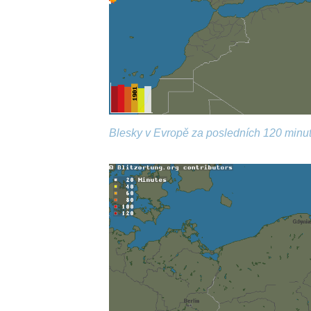
Blesky v Evropě za posledních 120 minut