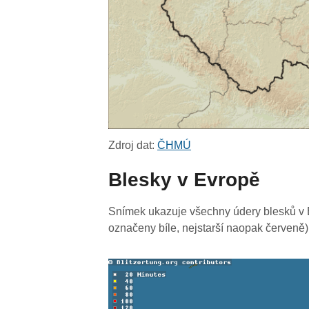
Zdroj dat:
ČHMÚ
Blesky v Evropě
Snímek ukazuje všechny údery blesků v E
označeny bíle, nejstarší naopak červeně)