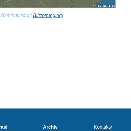
20 minut, zdroj:
Blitzortung.org
así
Archiv
Kontakty