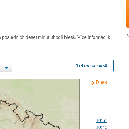
 posledních deset minut uhodil blesk. Více informací k
Radary na mapě
Dnes
10:55
10:45