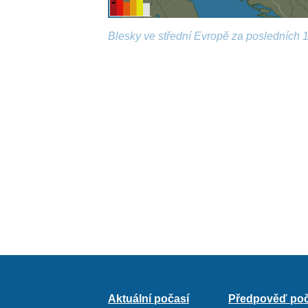
Blesky ve střední Evropě za posledních 1
Aktuální počasí
Předpověď poč