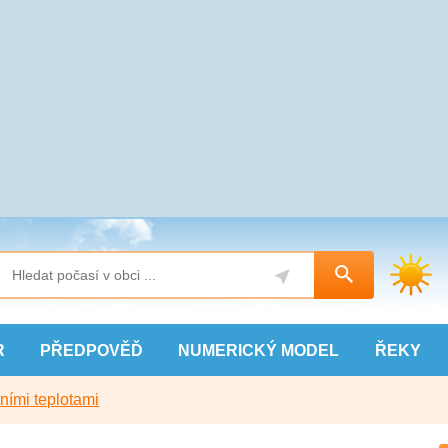
R
PŘEDPOVĚĎ
NUMERICKÝ
MODEL
ŘEKY
ními teplotami