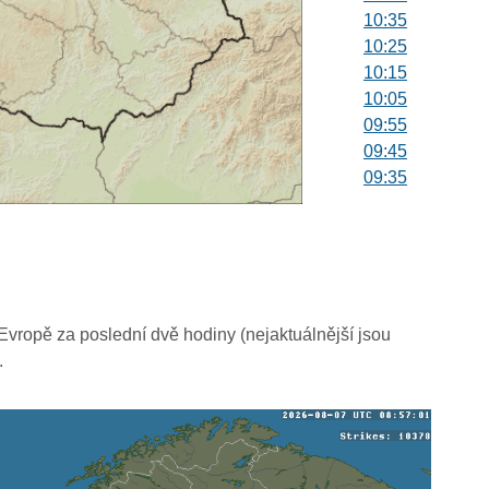
10:35
10:25
10:15
10:05
09:55
09:45
09:35
09:25
09:15
09:05
08:55
08:45
08:35
vropě za poslední dvě hodiny (nejaktuálnější jsou
08:25
.
08:15
08:05
07:55
07:45