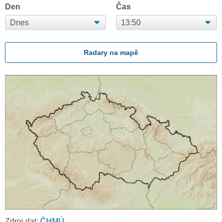
Den
Čas
Radary na mapě
Zdroj dat:
ČHMÚ