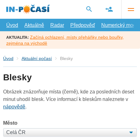
Přejít
na
hlavní
obsah
Úvod
Aktuálně
Radar
Předpověď
Numerický model
Začíná ochlazení, místy přeháňky nebo bouřky,
AKTUALITA:
zejména na východě
Úvod
Aktuální počasí
Blesky
Blesky
Obrázek znázorňuje místa (černě), kde za posledních deset
minut uhodil blesk. Více informací k bleskům naleznete v
nápovědě
.
Město