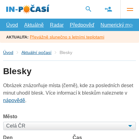
Přejít
na
hlavní
obsah
Úvod
Aktuálně
Radar
Předpověď
Numerický model
Převážně slunečno s letními teplotami
AKTUALITA:
Úvod
Aktuální počasí
Blesky
Blesky
Obrázek znázorňuje místa (černě), kde za posledních deset
minut uhodil blesk. Více informací k bleskům naleznete v
nápovědě
.
Město
Den
Čas