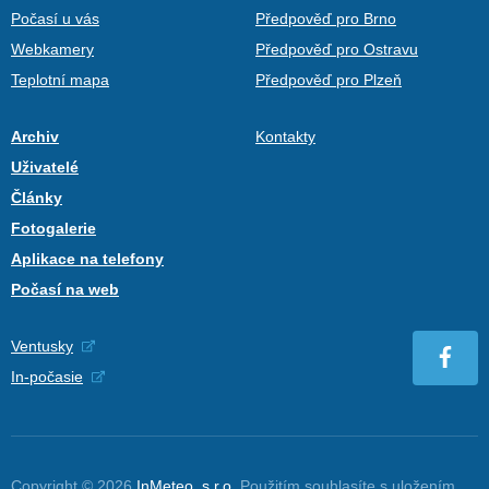
Počasí u vás
Předpověď pro Brno
Webkamery
Předpověď pro Ostravu
Teplotní mapa
Předpověď pro Plzeň
Archiv
Kontakty
Uživatelé
Články
Fotogalerie
Aplikace na telefony
Počasí na web
Ventusky
In-počasie
Copyright © 2026
InMeteo, s.r.o.
Použitím souhlasíte s uložením