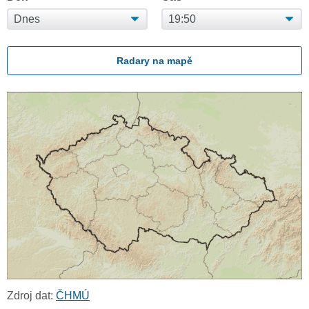
Radary na mapě
Zdroj dat:
ČHMÚ