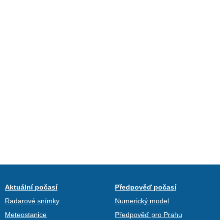
Aktuální počasí
Předpověď počasí
Radarové snímky
Numerický model
Meteostanice
Předpověď pro Prahu