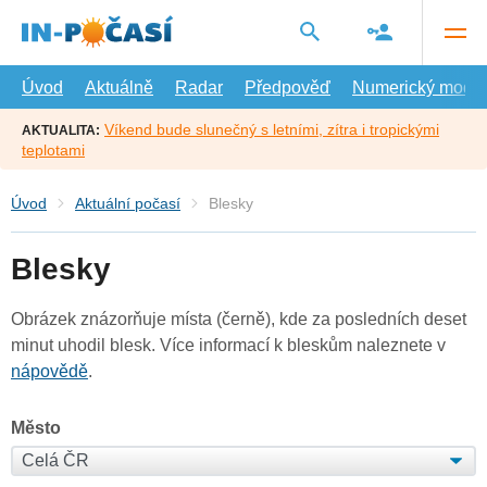
Přejít
na
hlavní
obsah
Úvod
Aktuálně
Radar
Předpověď
Numerický model
Víkend bude slunečný s letními, zítra i tropickými
AKTUALITA:
teplotami
Úvod
Aktuální počasí
Blesky
Blesky
Obrázek znázorňuje místa (černě), kde za posledních deset
minut uhodil blesk. Více informací k bleskům naleznete v
nápovědě
.
Město