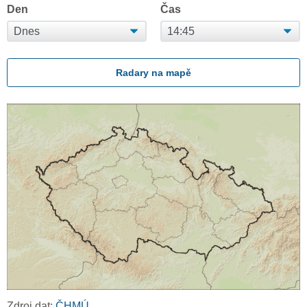
Den
Čas
Radary na mapě
Zdroj dat:
ČHMÚ