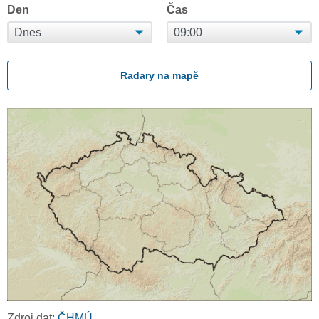
Den
Čas
Radary na mapě
Zdroj dat:
ČHMÚ