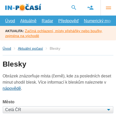
Přejít
na
hlavní
obsah
Úvod
Aktuálně
Radar
Předpověď
Numerický model
Začíná ochlazení, místy přeháňky nebo bouřky,
AKTUALITA:
zejména na východě
Úvod
Aktuální počasí
Blesky
Blesky
Obrázek znázorňuje místa (černě), kde za posledních deset
minut uhodil blesk. Více informací k bleskům naleznete v
nápovědě
.
Město