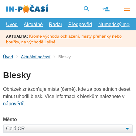
Přejít
na
hlavní
obsah
Úvod
Aktuálně
Radar
Předpověď
Numerický model
Kromě východu ochlazení, místy přeháňky nebo
AKTUALITA:
bouřky, na východě i silné
Úvod
Aktuální počasí
Blesky
Blesky
Obrázek znázorňuje místa (černě), kde za posledních deset
minut uhodil blesk. Více informací k bleskům naleznete v
nápovědě
.
Město