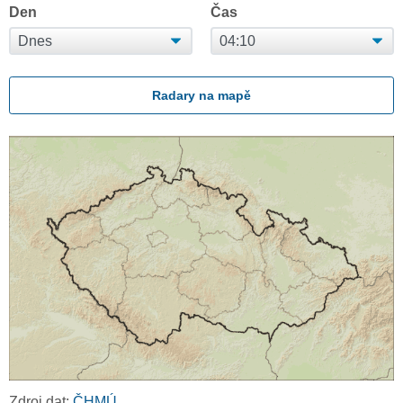
Den
Čas
Radary na mapě
Zdroj dat:
ČHMÚ