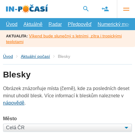
Přejít
na
hlavní
obsah
Úvod
Aktuálně
Radar
Předpověď
Numerický model
Víkend bude slunečný s letními, zítra i tropickými
AKTUALITA:
teplotami
Úvod
Aktuální počasí
Blesky
Blesky
Obrázek znázorňuje místa (černě), kde za posledních deset
minut uhodil blesk. Více informací k bleskům naleznete v
nápovědě
.
Město