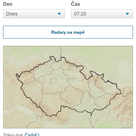
Den
Čas
Radary na mapě
Zdroj dat:
ČHMÚ