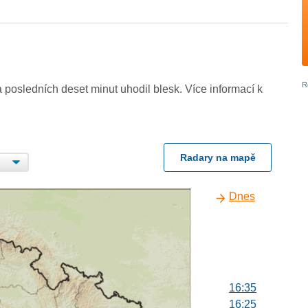
 posledních deset minut uhodil blesk. Více informací k
Radary na mapě
Dnes
16:35
16:25