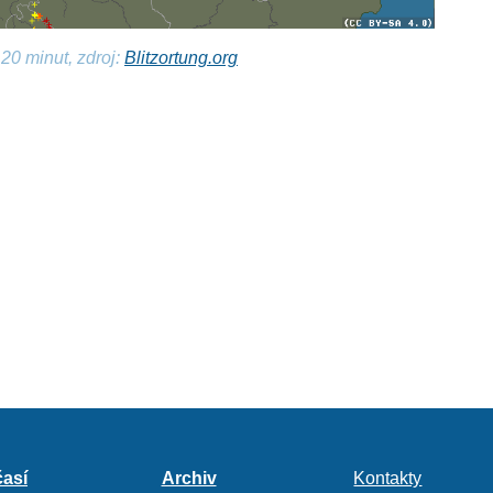
20 minut, zdroj:
Blitzortung.org
así
Archiv
Kontakty