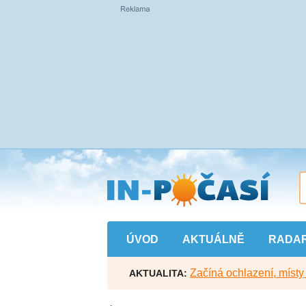
Přejít
na
hlavní
obsah
ÚVOD
AKTUÁLNĚ
RADA
Začíná ochlazení, míst
AKTUALITA: