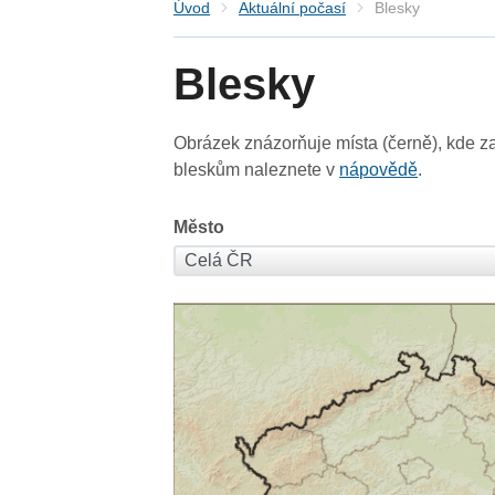
Úvod
Aktuální počasí
Blesky
Blesky
Obrázek znázorňuje místa (černě), kde za
bleskům naleznete v
nápovědě
.
Město