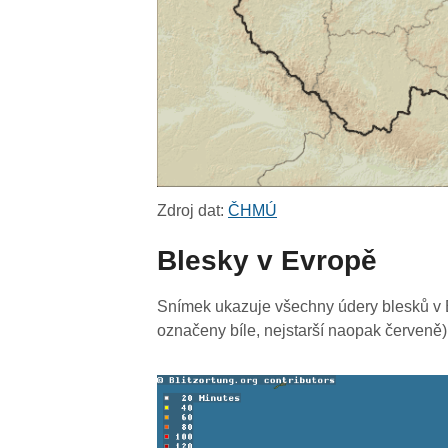
Zdroj dat:
ČHMÚ
Blesky v Evropě
Snímek ukazuje všechny údery blesků v E
označeny bíle, nejstarší naopak červeně)