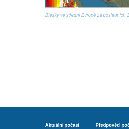
Blesky ve střední Evropě za posledních 1
Aktuální počasí
Předpověď poč