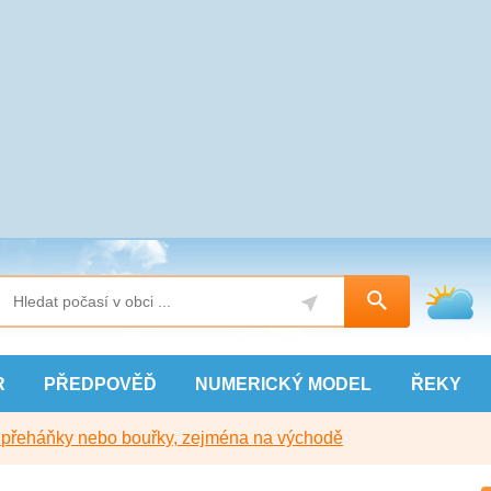
R
PŘEDPOVĚĎ
NUMERICKÝ
MODEL
ŘEKY
y přeháňky nebo bouřky, zejména na východě