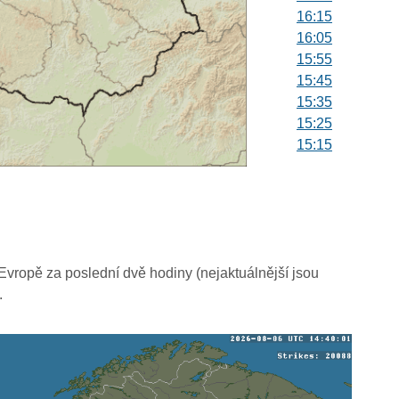
16:15
16:05
15:55
15:45
15:35
15:25
15:15
15:05
14:55
14:45
14:35
14:25
14:15
vropě za poslední dvě hodiny (nejaktuálnější jsou
14:05
.
13:55
13:45
13:35
13:25