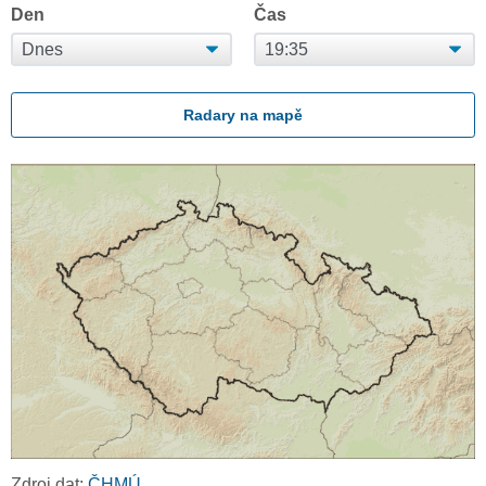
Den
Čas
Radary na mapě
Zdroj dat:
ČHMÚ