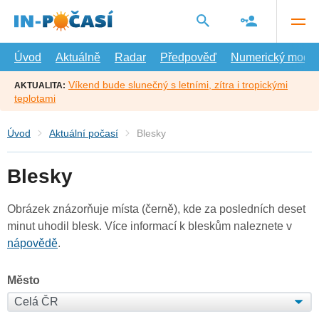
Přejít
na
hlavní
obsah
Úvod
Aktuálně
Radar
Předpověď
Numerický model
Víkend bude slunečný s letními, zítra i tropickými
AKTUALITA:
teplotami
Úvod
Aktuální počasí
Blesky
Blesky
Obrázek znázorňuje místa (černě), kde za posledních deset
minut uhodil blesk. Více informací k bleskům naleznete v
nápovědě
.
Město