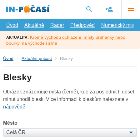
Přejít
na
hlavní
obsah
Úvod
Aktuálně
Radar
Předpověď
Numerický model
Kromě východu ochlazení, místy přeháňky nebo
AKTUALITA:
bouřky, na východě i silné
Úvod
Aktuální počasí
Blesky
Blesky
Obrázek znázorňuje místa (černě), kde za posledních deset
minut uhodil blesk. Více informací k bleskům naleznete v
nápovědě
.
Město