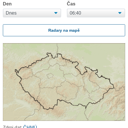
Den
Čas
Radary na mapě
Zdroj dat:
ČHMÚ