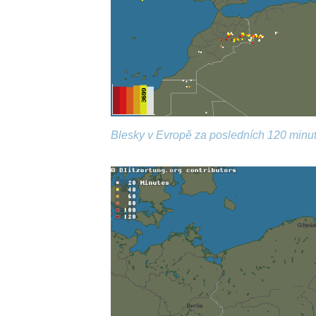
Blesky v Evropě za posledních 120 minut