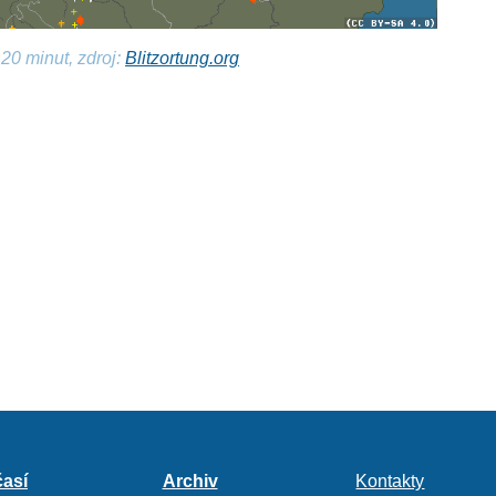
20 minut, zdroj:
Blitzortung.org
así
Archiv
Kontakty