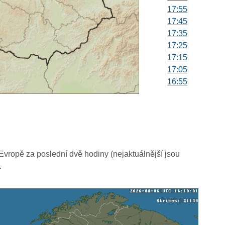
17:55
17:45
17:35
17:25
17:15
17:05
16:55
16:45
16:35
16:25
16:15
16:05
15:55
vropě za poslední dvě hodiny (nejaktuálnější jsou
15:45
.
15:35
15:25
15:15
15:05