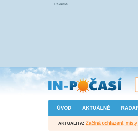
Přejít
na
hlavní
obsah
ÚVOD
AKTUÁLNĚ
RADA
Začíná ochlazení, míst
AKTUALITA: