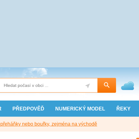
R
PŘEDPOVĚĎ
NUMERICKÝ
MODEL
ŘEKY
y přeháňky nebo bouřky, zejména na východě