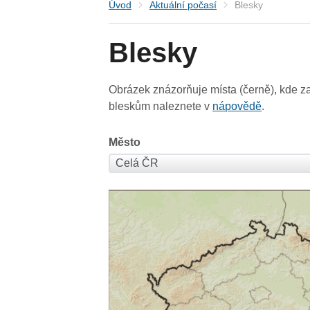
Úvod
Aktuální počasí
Blesky
Blesky
Obrázek znázorňuje místa (černě), kde za
bleskům naleznete v
nápovědě
.
Město