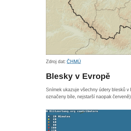
Zdroj dat:
ČHMÚ
Blesky v Evropě
Snímek ukazuje všechny údery blesků v E
označeny bíle, nejstarší naopak červeně)