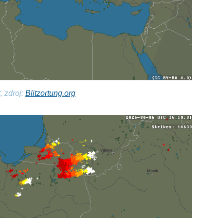
, zdroj:
Blitzortung.org