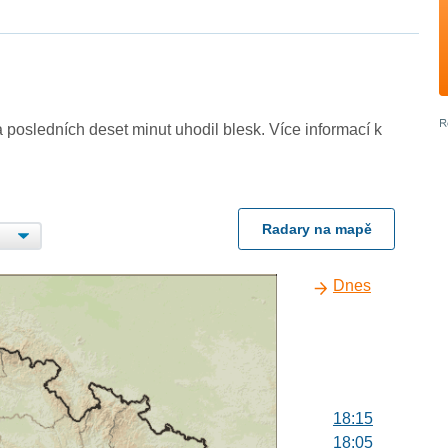
 posledních deset minut uhodil blesk. Více informací k
Radary na mapě
Dnes
18:15
18:05