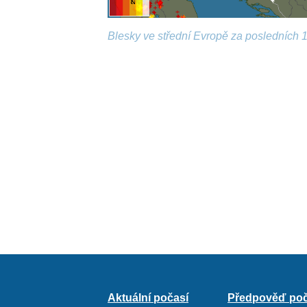
Blesky ve střední Evropě za posledních 1
Aktuální počasí
Předpověď poč