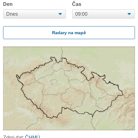
Den
Čas
Radary na mapě
Zdroj dat:
ČHMÚ