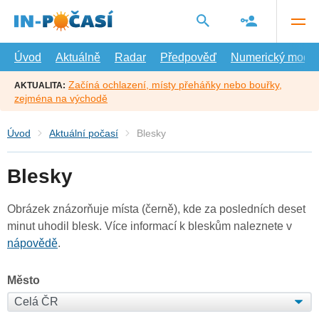
Přejít
na
hlavní
obsah
Úvod
Aktuálně
Radar
Předpověď
Numerický model
Začíná ochlazení, místy přeháňky nebo bouřky,
AKTUALITA:
zejména na východě
Úvod
Aktuální počasí
Blesky
Blesky
Obrázek znázorňuje místa (černě), kde za posledních deset
minut uhodil blesk. Více informací k bleskům naleznete v
nápovědě
.
Město