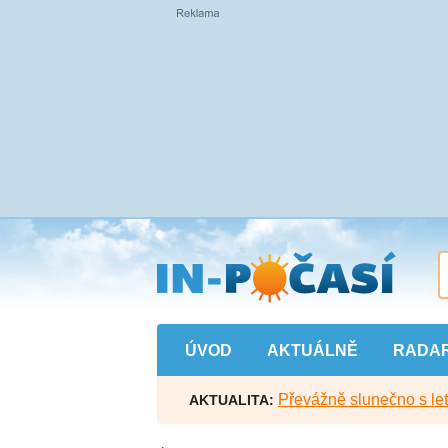
Přejít
na
hlavní
obsah
ÚVOD
AKTUÁLNĚ
RADA
Převážně slunečno s let
AKTUALITA: