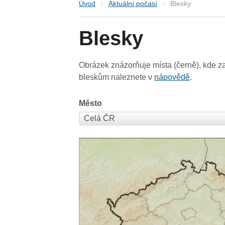
Úvod
Aktuální počasí
Blesky
Blesky
Obrázek znázorňuje místa (černě), kde za
bleskům naleznete v
nápovědě
.
Město