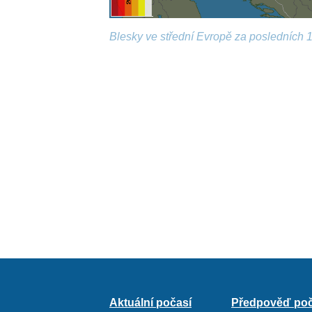
Blesky ve střední Evropě za posledních 1
Aktuální počasí
Předpověď poč