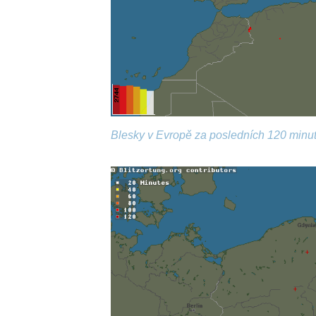
Blesky v Evropě za posledních 120 minut