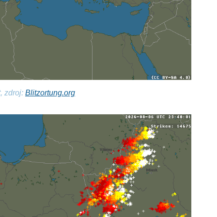
, zdroj:
Blitzortung.org