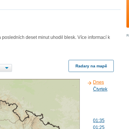
 posledních deset minut uhodil blesk. Více informací k
Radary na mapě
Dnes
Čtvrtek
01:35
01:25