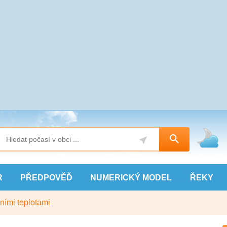
R
PŘEDPOVĚĎ
NUMERICKÝ
MODEL
ŘEKY
ními teplotami