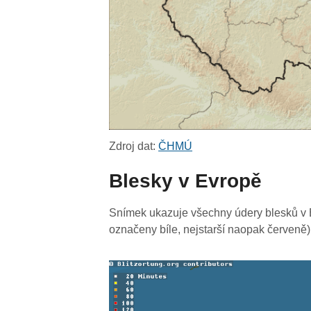
Zdroj dat:
ČHMÚ
Blesky v Evropě
Snímek ukazuje všechny údery blesků v E
označeny bíle, nejstarší naopak červeně)