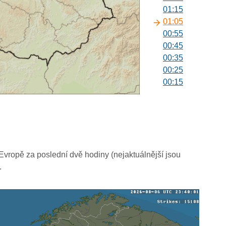
01:15
01:05
00:55
00:45
00:35
00:25
00:15
00:05
vropě za poslední dvě hodiny (nejaktuálnější jsou
.