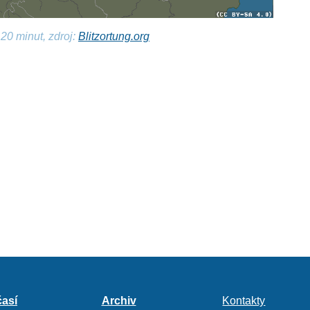
20 minut, zdroj:
Blitzortung.org
así
Archiv
Kontakty