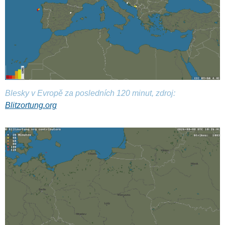
Blesky v Evropě za posledních 120 minut, zdroj:
Blitzortung.org