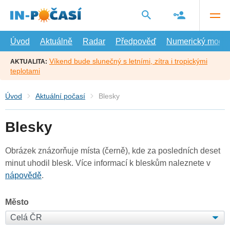
Přejít
na
hlavní
obsah
Úvod
Aktuálně
Radar
Předpověď
Numerický model
Víkend bude slunečný s letními, zítra i tropickými
AKTUALITA:
teplotami
Úvod
Aktuální počasí
Blesky
Blesky
Obrázek znázorňuje místa (černě), kde za posledních deset
minut uhodil blesk. Více informací k bleskům naleznete v
nápovědě
.
Město