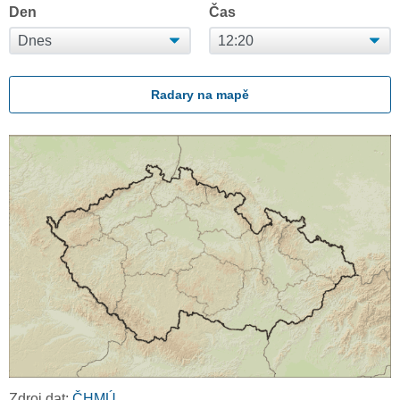
Den
Čas
Radary na mapě
Zdroj dat:
ČHMÚ