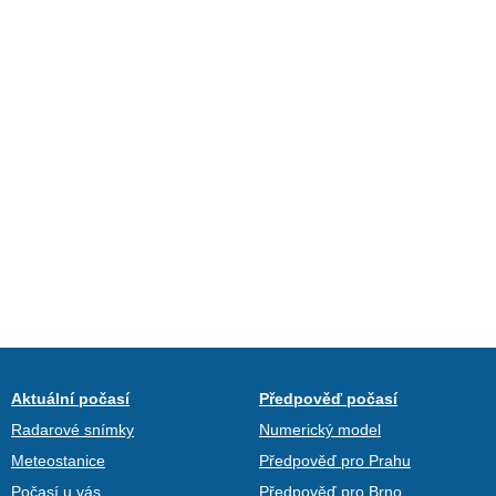
Aktuální počasí
Předpověď počasí
Radarové snímky
Numerický model
Meteostanice
Předpověď pro Prahu
Počasí u vás
Předpověď pro Brno