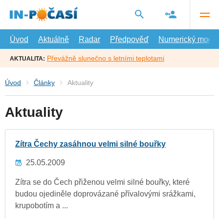
Přejít
na
hlavní
obsah
Úvod
Aktuálně
Radar
Předpověď
Numerický model
Převážně slunečno s letními teplotami
AKTUALITA:
Úvod
Články
Aktuality
Aktuality
Zítra Čechy zasáhnou velmi silné bouřky
25.05.2009
Zítra se do Čech přiženou velmi silné bouřky, které
budou ojediněle doprovázané přívalovými srážkami,
krupobotím a ...