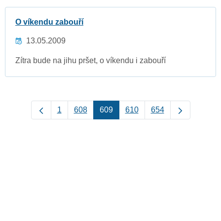
O víkendu zabouří
13.05.2009
Zítra bude na jihu pršet, o víkendu i zabouří
1
608
609
610
654