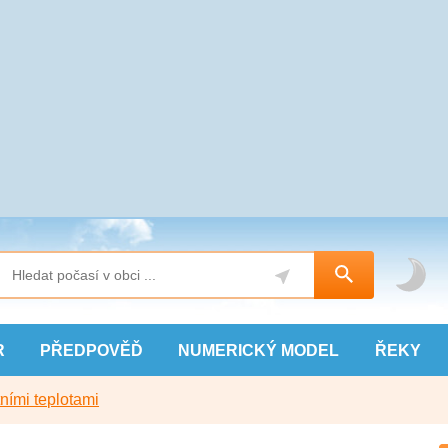
R
PŘEDPOVĚĎ
NUMERICKÝ
MODEL
ŘEKY
ními teplotami