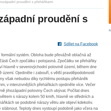
rozápadní proudění s přeháňkami
západní proudění s
Sdílet na Facebook
 formální systém. Obloha bude převážně oblačná až
 části Čech zpočátku i polojasná. Zpočátku se přeháňky
ví hlavně v severovýchodní polovině území, během dne
 území. Ojediněle i zabouří, s větší pravděpodobností
rny však nebudou díky rychlému postupu přeháněk
mm, v intenzivnějších přeháňkách ojediněle více. Večer
ě jihozápadní poloviny Čech ubývat. Počítat dnes
větrem s nárazy kolem 50 km/h, hlavně ve středních a
háňkách se podobné nárazy větru ale objeví kdekoliv.
ě slábnout. Teploty dnes vystoupí podobně jako včera na