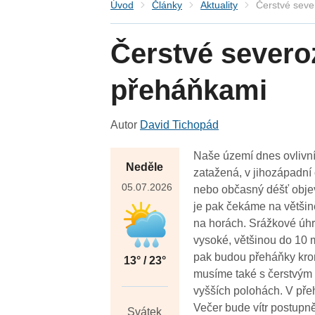
Úvod
Články
Aktuality
Čerstvé seve
Čerstvé severo
přeháňkami
Autor
David Tichopád
Naše území dnes ovlivní
Neděle
zatažená, v jihozápadní
05.07.2026
nebo občasný déšť obje
je pak čekáme na většině
na horách. Srážkové úh
vysoké, většinou do 10 
pak budou přeháňky krom
13° / 23°
musíme také s čerstvým 
vyšších polohách. V pře
Večer bude vítr postupn
Svátek