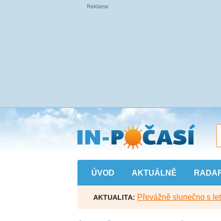
Přejít
na
hlavní
obsah
ÚVOD
AKTUÁLNĚ
RADA
Převážně slunečno s let
AKTUALITA: