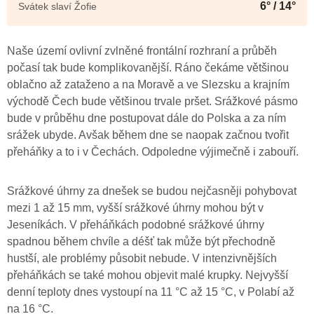
6° / 14°
Svátek slaví Žofie
Naše území ovlivní zvlněné frontální rozhraní a průběh
počasí tak bude komplikovanější. Ráno čekáme většinou
oblačno až zataženo a na Moravě a ve Slezsku a krajním
východě Čech bude většinou trvale pršet. Srážkové pásmo
bude v průběhu dne postupovat dále do Polska a za ním
srážek ubyde. Avšak během dne se naopak začnou tvořit
přeháňky a to i v Čechách. Odpoledne výjimečně i zabouří.
Srážkové úhrny za dnešek se budou nejčasněji pohybovat
mezi 1 až 15 mm, vyšší srážkové úhrny mohou být v
Jeseníkách. V přeháňkách podobné srážkové úhrny
spadnou během chvíle a déšť tak může být přechodně
hustší, ale problémy působit nebude. V intenzivnějších
přeháňkách se také mohou objevit malé krupky. Nejvyšší
denní teploty dnes vystoupí na 11 °C až 15 °C, v Polabí až
na 16 °C.