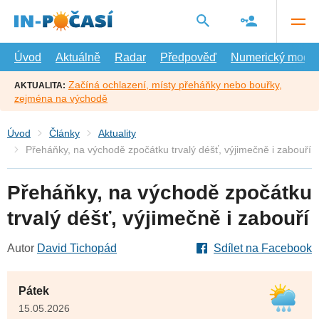
Přejít
na
hlavní
obsah
Úvod
Aktuálně
Radar
Předpověď
Numerický model
Začíná ochlazení, místy přeháňky nebo bouřky,
AKTUALITA:
zejména na východě
Úvod
Články
Aktuality
Přeháňky, na východě zpočátku trvalý déšť, výjimečně i zabouří
Přeháňky, na východě zpočátku
trvalý déšť, výjimečně i zabouří
Autor
David Tichopád
Sdílet na Facebook
Pátek
15.05.2026