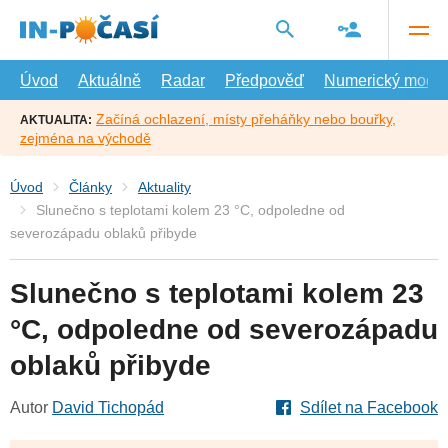
Přejít
na
hlavní
obsah
Úvod
Aktuálně
Radar
Předpověď
Numerický model
Začíná ochlazení, místy přeháňky nebo bouřky,
AKTUALITA:
zejména na východě
Úvod
Články
Aktuality
Slunečno s teplotami kolem 23 °C, odpoledne od
severozápadu oblaků přibyde
Slunečno s teplotami kolem 23
°C, odpoledne od severozápadu
oblaků přibyde
Autor
David Tichopád
Sdílet na Facebook