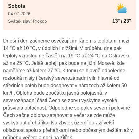
Sobota
04.07.2026
13° / 23°
Svátek slaví Prokop
Dnešní den začneme osvěžujícím ránem s teplotami mezi
14 °C až 10 °C, v údolích i nižšími. V průběhu dne pak
teploty vzrostou nejčastěji na 19 °C až 24 °C na Ostravsku
až na 25 °C. Ještě tepleji pak bude na jižní Moravě, kde
naměříme až kolem 27 °C. K tomu se hlavně odpoledne
rozfouká místy i čerstvý severozápadní vítr, hlavně od
středních poloh bude dosahovat v nárazech až kolem 50
km/h. Obloha bude zpočátku jasná polojasná, v
severozápadní části Čech se zprvu vyskytne vysoká
průsvitná oblačnost. Odpoledne se pak v severní polovině
Čech začne obloha zatahovat a večer se zde může
vyskytnout přeháňka. Na zbytek území dorazí větší
oblačnost spolu s přeháňkami nebo občasným deštěm až v
průběhu večera a noci na zítřek.