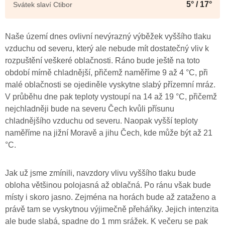
5° / 17°
Svátek slaví Ctibor
Naše území dnes ovlivní nevýrazný výběžek vyššího tlaku
vzduchu od severu, který ale nebude mít dostatečný vliv k
rozpuštění veškeré oblačnosti. Ráno bude ještě na toto
období mírně chladnější, přičemž naměříme 9 až 4 °C, při
malé oblačnosti se ojediněle vyskytne slabý přízemní mráz.
V průběhu dne pak teploty vystoupí na 14 až 19 °C, přičemž
nejchladněji bude na severu Čech kvůli přísunu
chladnějšího vzduchu od severu. Naopak vyšší teploty
naměříme na jižní Moravě a jihu Čech, kde může být až 21
°C.
Jak už jsme zmínili, navzdory vlivu vyššího tlaku bude
obloha většinou polojasná až oblačná. Po ránu však bude
místy i skoro jasno. Zejména na horách bude až zataženo a
právě tam se vyskytnou výjimečně přeháňky. Jejich intenzita
ale bude slabá, spadne do 1 mm srážek. K večeru se pak