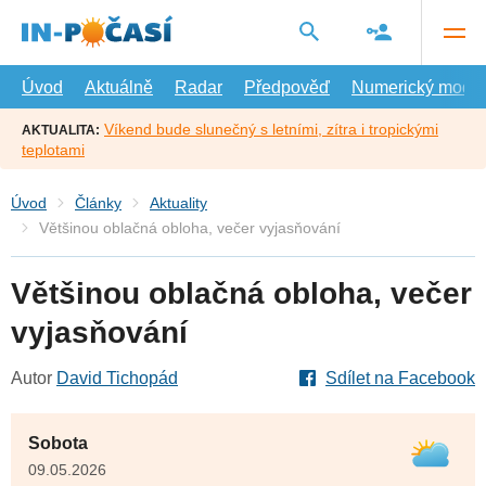
Přejít
na
hlavní
obsah
Úvod
Aktuálně
Radar
Předpověď
Numerický model
Víkend bude slunečný s letními, zítra i tropickými
AKTUALITA:
teplotami
Úvod
Články
Aktuality
Většinou oblačná obloha, večer vyjasňování
Většinou oblačná obloha, večer
vyjasňování
Autor
David Tichopád
Sdílet na Facebook
Sobota
09.05.2026