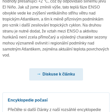
hodnoty přesahující +2 °C, což by odpovídalo silnému jevu
El Niño. Jak už jsme zmínili výše, tato teplá fáze ENSO
obvykle vede ke zvýšení vertikálního střihu větru nad
tropickým Atlantikem, a tím k méně příznivým podmínkám
pro vznik i další zesilování tropických cyklon. Na druhou
stranu je nutné dodat, že vztah mezi ENSO a aktivitou
hurikánů není zcela přímočarý a výsledný charakter sezony
mohou významně ovlivnit i regionální podmínky nad
samotným Atlantikem, zejména aktuální teplota povrchových
vod.
Diskuse k článku
Encyklopedie počasí
Přečtěte si další články z naší rozsáhlé encyklopedie