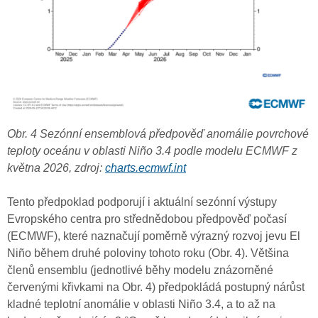
Obr. 4 Sezónní ensemblová předpověď anomálie povrchové
teploty oceánu v oblasti Niño 3.4 podle modelu ECMWF z
května 2026, zdroj:
charts.ecmwf.int
Tento předpoklad podporují i aktuální sezónní výstupy
Evropského centra pro střednědobou předpověď počasí
(ECMWF), které naznačují poměrně výrazný rozvoj jevu El
Niño během druhé poloviny tohoto roku (Obr. 4). Většina
členů ensemblu (jednotlivé běhy modelu znázorněné
červenými křivkami na Obr. 4) předpokládá postupný nárůst
kladné teplotní anomálie v oblasti Niño 3.4, a to až na