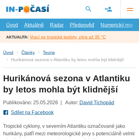
Přejít
na
hlavní
obsah
Úvod
Aktuálně
Radar
Předpověď
Numerický model
Vrací se tropické teploty, zítra až 35 °C
AKTUALITA:
Úvod
Články
Teorie
Hurikánová sezona v Atlantiku by letos mohla být klidnější
Hurikánová sezona v Atlantiku
by letos mohla být klidnější
Publikováno: 25.05.2026 | Autor:
David Tichopád
Sdílet na Facebook
Tropické cyklony, v severním Atlantiku označované jako
hurikány, patří mezi meteorologické jevy s potenciálně velmi