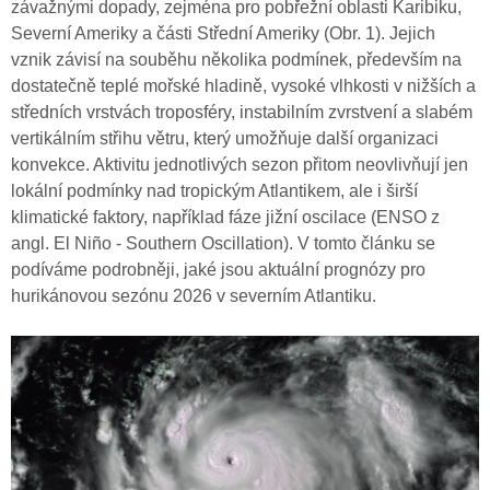
závažnými dopady, zejména pro pobřežní oblasti Karibiku,
Severní Ameriky a části Střední Ameriky (Obr. 1). Jejich
vznik závisí na souběhu několika podmínek, především na
dostatečně teplé mořské hladině, vysoké vlhkosti v nižších a
středních vrstvách troposféry, instabilním zvrstvení a slabém
vertikálním střihu větru, který umožňuje další organizaci
konvekce. Aktivitu jednotlivých sezon přitom neovlivňují jen
lokální podmínky nad tropickým Atlantikem, ale i širší
klimatické faktory, například fáze jižní oscilace (ENSO z
angl. El Niño - Southern Oscillation). V tomto článku se
podíváme podrobněji, jaké jsou aktuální prognózy pro
hurikánovou sezónu 2026 v severním Atlantiku.