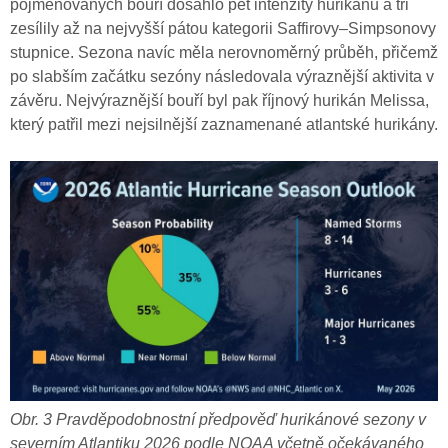
pojmenovaných bouří dosáhlo pět intenzity hurikánu a tři
zesílily až na nejvyšší pátou kategorii Saffirovy–Simpsonovy
stupnice. Sezona navíc měla nerovnoměrný průběh, přičemž
po slabším začátku sezóny následovala výraznější aktivita v
závěru. Nejvýraznější bouří byl pak říjnový hurikán Melissa,
který patřil mezi nejsilnější zaznamenané atlantské hurikány.
Obr. 3 Pravděpodobnostní předpověď hurikánové sezony v
severním Atlantiku 2026 podle NOAA včetně očekávaného