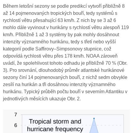
Během letošní sezony se podle predikcí vytvoří přibližně 8
až 14 pojmenovaných tropických bouří, tedy systémů s
rychlostí větru přesahující 63 km/h. Z nich by se 3 až 6
mohlo dále vyvinout v hurikány s rychlostí větru alespoň 119
km/h. Přibližně 1 až 3 systémy by pak mohly dosáhnout
intenzity významného hurikánu, tedy s třetí nebo vyšší
kategorií podle Saffirovy–Simpsonovy stupnice, což
odpovídá rychlosti větru přes 178 km/h. NOAA zároveň
uvádí, že spolehlivost tohoto odhadu je přibližně 70 % (Obr.
3). Pro srovnání, dlouhodobý průměr atlantské hurikánové
sezony činí 14 pojmenovaných bouří, z nichž sedm obvykle
zesílí na hurikán a tři dosáhnou intenzity významného
hurikánu. Typický průběh počtu bouří v severním Atlantiku v
jednotlivých měsících ukazuje Obr. 2.