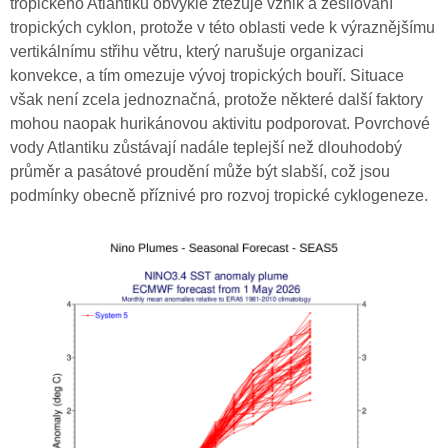
tropického Atlantiku obvykle ztěžuje vznik a zesilování
tropických cyklon, protože v této oblasti vede k výraznějšímu
vertikálnímu střihu větru, který narušuje organizaci
konvekce, a tím omezuje vývoj tropických bouří. Situace
však není zcela jednoznačná, protože některé další faktory
mohou naopak hurikánovou aktivitu podporovat. Povrchové
vody Atlantiku zůstávají nadále teplejší než dlouhodobý
průměr a pasátové proudění může být slabší, což jsou
podmínky obecně příznivé pro rozvoj tropické cyklogeneze.