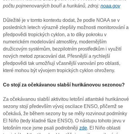
počtu pojmenovaných bouří a hurikánů, zdroj:
noaa.gov
Důležité je v tomto kontextu dodat, že podle NOAA se v
posledních letech výrazně zlepšily možnosti monitorování a
předpovědi tropických cyklon, a to díky pokroku v
numerickém modelování atmosféry, modernějším
družicovým systémům, bezpilotním prostředkům i využití
nových metod zpracování dat. Přesnější a rychlejší
předpovědi tak umožňují včasnější varování pro oblasti,
které mohou být vývojem tropických cyklon ohroženy.
Co stojí za očekávanou slabší hurikánovou sezonou?
Za očekávanou slabší aktivitou letošní atlantské hurikánové
sezony stojí především vývoj oscilace ENSO, přičemž se
očekává, že během sezony by se měly rozvinout podmínky
El Niño (tedy kladné fáze ENSO). O nástupu tohoto jevu v
letošním roce jsme psali podrobněji
zde
. El Niño oblasti