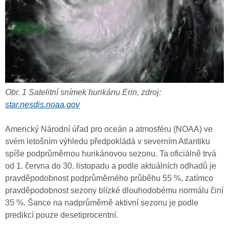
Obr. 1 Satelitní snímek hurikánu Erin, zdroj:
star.nesdis.noaa.gov
Americký Národní úřad pro oceán a atmosféru (NOAA) ve
svém letošním výhledu předpokládá v severním Atlantiku
spíše podprůměrnou hurikánovou sezonu. Ta oficiálně trvá
od 1. června do 30. listopadu a podle aktuálních odhadů je
pravděpodobnost podprůměrného průběhu 55 %, zatímco
pravděpodobnost sezony blízké dlouhodobému normálu činí
35 %. Šance na nadprůměrně aktivní sezonu je podle
predikcí pouze desetiprocentní.