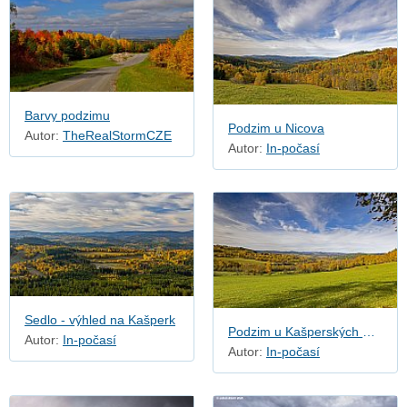
Barvy podzimu
Podzim u Nicova
Autor:
TheRealStormCZE
Autor:
In-počasí
Sedlo - výhled na Kašperk
Podzim u Kašperských Hor
Autor:
In-počasí
Autor:
In-počasí