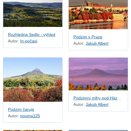
Rozhledna Sedlo - výhled
Podzim v Praze
Autor:
In-počasí
Autor:
Jakub Albert
Podzimní mlhy pod Házmburkem
Autor:
Jakub Albert
Podzim čaruje
Autor:
nouma125