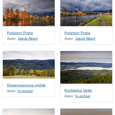
Podzimní Praha
Podzimní Praha
Autor:
Jakub Albert
Autor:
Jakub Albert
Klostermannova vyhlídka u Srní
Rozhledna Sedlo
Autor:
In-počasí
Autor:
In-počasí