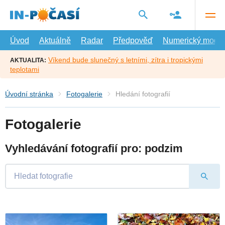
Přejít
na
hlavní
obsah
Úvod
Aktuálně
Radar
Předpověď
Numerický model
Víkend bude slunečný s letními, zítra i tropickými
AKTUALITA:
teplotami
Úvodní stránka
Fotogalerie
Hledání fotografií
Fotogalerie
Vyhledávání fotografií pro: podzim