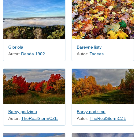
Gloriola
Barevné listy
Autor:
Danda.1902
Autor:
Tadeas
Barvy podzimu
Barvy podzimu
Autor:
TheRealStormCZE
Autor:
TheRealStormCZE