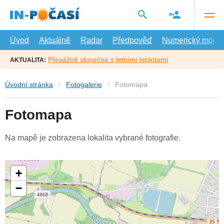
Přejít
na
hlavní
obsah
Úvod
Aktuálně
Radar
Předpověď
Numerický model
Převážně slunečno s letními teplotami
AKTUALITA:
Úvodní stránka
Fotogalerie
Fotomapa
Fotomapa
Na mapě je zobrazena lokalita vybrané fotografie.
+
−