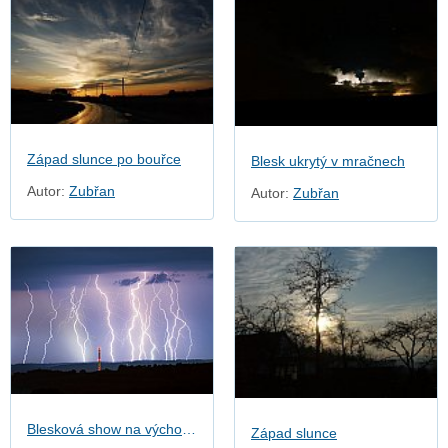
Západ slunce po bouřce
Blesk ukrytý v mračnech
Autor:
Zubřan
Autor:
Zubřan
Blesková show na východní Moravě
Západ slunce