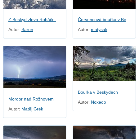
Z Beskyd zleva Roháče a M. Fatra
Červencová bouřka v Beskydech
Autor:
Baron
Autor:
matysak
Bouřka v Beskydech
Mordor nad Rožnovem
Autor:
Noxedo
Autor:
Matěj Grék