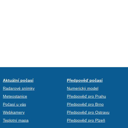
Aktuální počasí
Předpověď počasí
Radarové snímky
Numerický model
Meteostanice
Předpověď pro Prahu
Počasí u vás
Předpověď pro Brno
Webkamery
Předpověď pro Ostravu
Teplotní mapa
Předpověď pro Plzeň