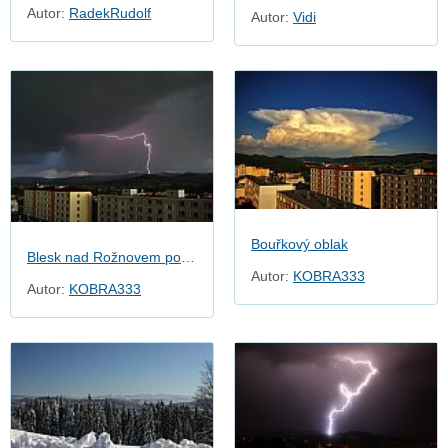
Autor:
RadekRudolf
Autor:
Vidi
Bouřkový oblak
Blesk nad Rožnovem pod Radhoštěm
Autor:
KOBRA333
Autor:
KOBRA333