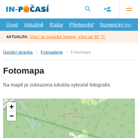
Přejít
na
hlavní
obsah
Úvod
Aktuálně
Radar
Předpověď
Numerický model
Vrací se tropické teploty, zítra až 35 °C
AKTUALITA:
Úvodní stránka
Fotogalerie
Fotomapa
Fotomapa
Na mapě je zobrazena lokalita vybrané fotografie.
+
−