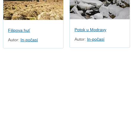
Potok u Modravy
Filipova huť
Autor:
In-počasí
Autor:
In-počasí