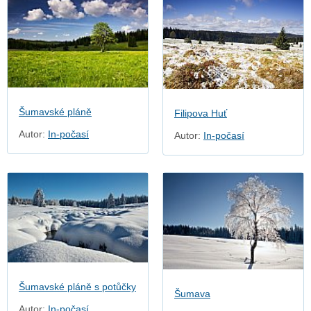
Šumavské pláně
Filipova Huť
Autor:
In-počasí
Autor:
In-počasí
Šumavské pláně s potůčky
Šumava
Autor:
In-počasí