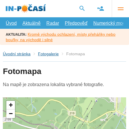
Přejít
na
hlavní
obsah
Úvod
Aktuálně
Radar
Předpověď
Numerický model
Kromě východu ochlazení, místy přeháňky nebo
AKTUALITA:
bouřky, na východě i silné
Úvodní stránka
Fotogalerie
Fotomapa
Fotomapa
Na mapě je zobrazena lokalita vybrané fotografie.
+
−