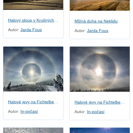
Halový sloup v Krušných horách
Mlžná duha na Neklidu
Autor:
Jarda Fous
Autor:
Jarda Fous
Halové jevy na Fichtelbergu
Halové jevy na Fichtelbergu
Autor:
In-počasí
Autor:
In-počasí