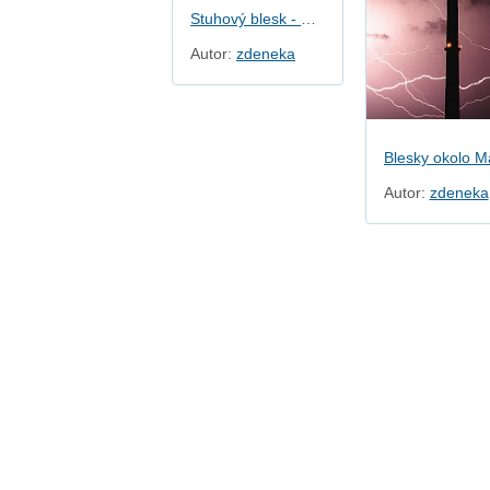
Stuhový blesk - Brno Maloměřice
Autor:
zdeneka
Autor:
zdeneka