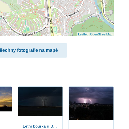
Leaflet
|
OpenStreetMap
všechny fotografie na mapě
Letní bouřka u Brna