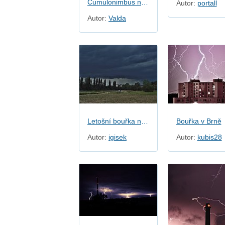
Cumulonimbus nasvícený sluncem
Autor:
portall
Autor:
Valda
Letošní bouřka nad Brnem
Bouřka v Brně
Autor:
igisek
Autor:
kubis28