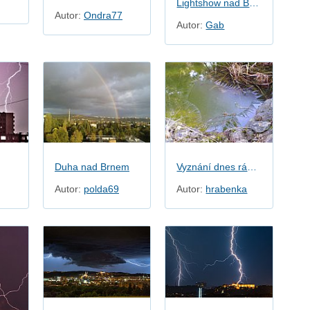
Lightshow nad Brnem
Autor:
Ondra77
Autor:
Gab
Duha nad Brnem
Vyznání dnes ráno na jezírku
Autor:
polda69
Autor:
hrabenka