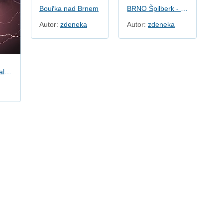
Bouřka nad Brnem
BRNO Špilberk - přímý zásah
Autor:
zdeneka
Autor:
zdeneka
Blesky okolo Maloměřického komína