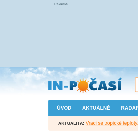
Přejít
na
hlavní
obsah
ÚVOD
AKTUÁLNĚ
RADA
Vrací se tropické teploty
AKTUALITA: