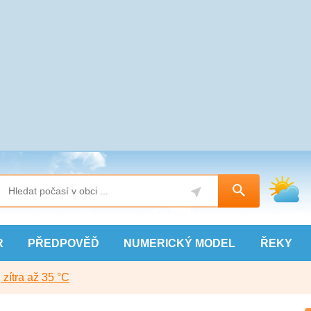
R
PŘEDPOVĚĎ
NUMERICKÝ
MODEL
ŘEKY
, zítra až 35 °C