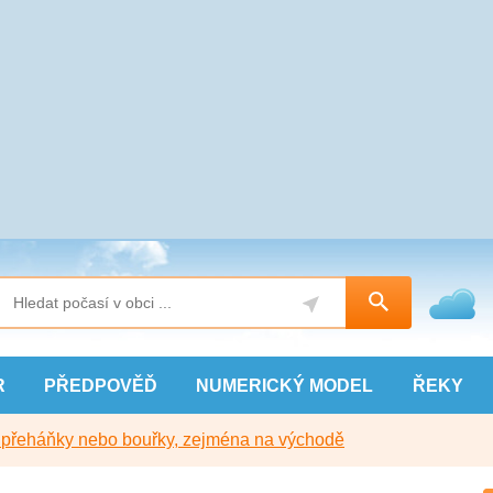
R
PŘEDPOVĚĎ
NUMERICKÝ
MODEL
ŘEKY
y přeháňky nebo bouřky, zejména na východě