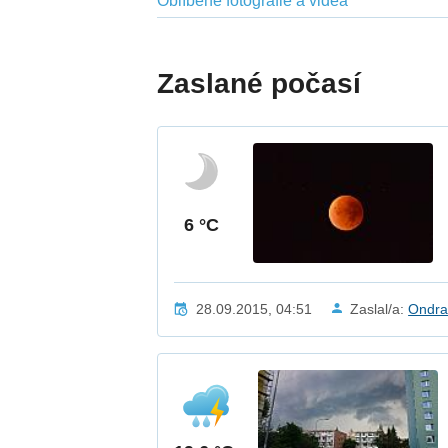
Oblíbené fotografie a videa
Zaslané počasí
6 °C
28.09.2015, 04:51
Zaslal/a:
Ondr