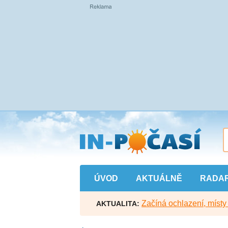
Přejít
na
hlavní
obsah
ÚVOD
AKTUÁLNĚ
RADA
Začíná ochlazení, míst
AKTUALITA: