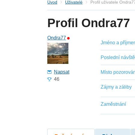
Úvod
Uživatelé
Profil uživatele Ondra7
Profil Ondra77
Ondra77
Jméno a příjmení
Poslední návšt
Napsat
Místo pozorován
46
Zájmy a záliby
Zaměstnání