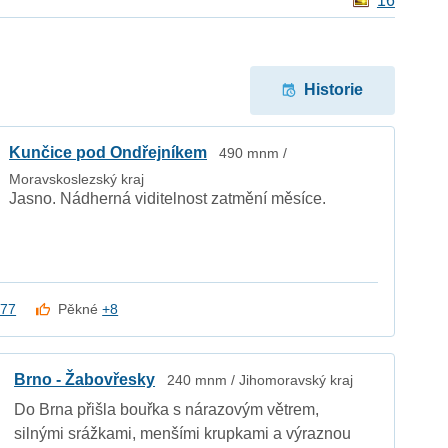
16
Historie
Kunčice pod Ondřejníkem
490 mnm /
Moravskoslezský kraj
Jasno. Nádherná viditelnost zatmění měsíce.
a77
Pěkné
+8
Brno - Žabovřesky
240 mnm / Jihomoravský kraj
Do Brna přišla bouřka s nárazovým větrem,
silnými srážkami, menšími krupkami a výraznou