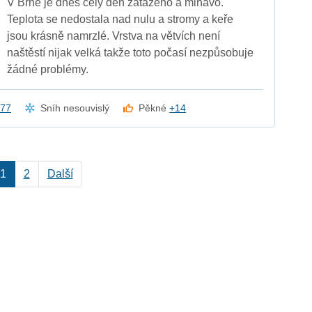
V Brně je dnes celý den zataženo a mlhavo.
Teplota se nedostala nad nulu a stromy a keře
jsou krásně namrzlé. Vrstva na větvích není
naštěstí nijak velká takže toto počasí nezpůsobuje
žádné problémy.
a77
Sníh nesouvislý
Pěkné
+14
1
2
Další