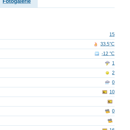
Fotogalerie
15
33.5°C
-12 °C
1
2
0
10
0