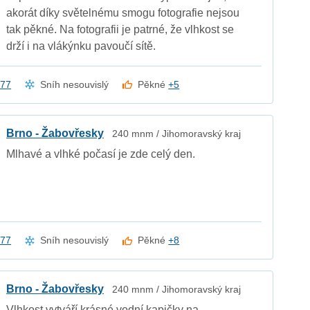
akorát díky světelnému smogu fotografie nejsou
tak pěkné. Na fotografii je patrné, že vlhkost se
drží i na vlákýnku pavoučí sítě.
a77
Sníh nesouvislý
Pěkné
+5
Brno - Žabovřesky
240 mnm / Jihomoravský kraj
Mlhavé a vlhké počasí je zde celý den.
a77
Sníh nesouvislý
Pěkné
+8
Brno - Žabovřesky
240 mnm / Jihomoravský kraj
Vlhkost vytváří krásné vodní kapičky na