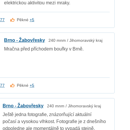
elektrickou aktivitou mezi mraky.
a77
Pěkné
+5
Brno - Žabovřesky
240 mnm / Jihomoravský kraj
Mračna před příchodem bouřky v Brně.
a77
Pěkné
+5
Brno - Žabovřesky
240 mnm / Jihomoravský kraj
Ještě jedna fotografie, znázorňující aktuální
počasí a vysokou vlhkost. Fotografie je z dnešního
odpoledne ale momentálně to vypadá stejně,