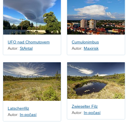
UFO nad Chomutovem
Cumulonimbus
Autor:
StAntal
Autor:
Maxirisk
Zwieselter Filz
Latschenfilz
Autor:
In-počasí
Autor:
In-počasí