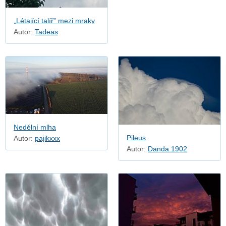
„Létající talíř” mezi mraky
Autor:
Tadeas
Nedělní mlha
Pileus
Autor:
pajikxxx
Autor:
Danda.1902