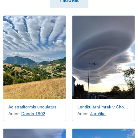
Zvláštní oblaky
Ac stratiformis undulatus
Lentikulární mrak v Chomutově
Autor:
Danda.1902
Autor:
Jaruška