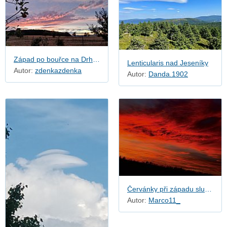
Západ po bouřce na Drhovech
Lenticularis nad Jeseníky
Autor:
zdenkazdenka
Autor:
Danda.1902
Červánky při západu slunce
Autor:
Marco11_