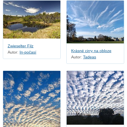
Zwieselter Filz
Krásné cirry na obloze
Autor:
In-počasí
Autor:
Tadeas