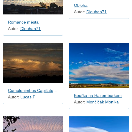
Obloha
Autor:
Dlouhan71
Romance města
Autor:
Dlouhan71
Cumulonimbus Capillatus a Pileus
Bouřka na Hazemburkem
Autor:
Lucas.P
Autor:
Mončičák Monika