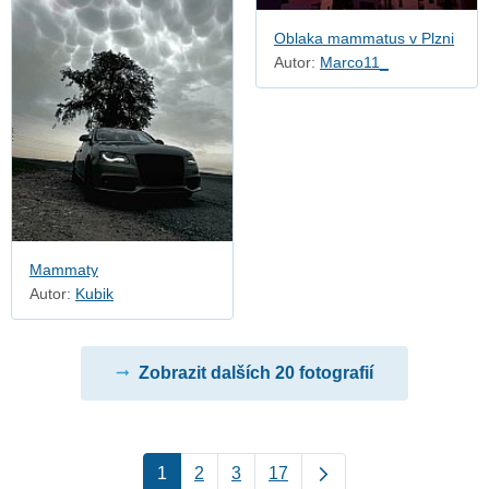
Oblaka mammatus v Plzni
Autor:
Marco11_
Mammaty
Autor:
Kubik
Zobrazit dalších 20 fotografií
1
2
3
17