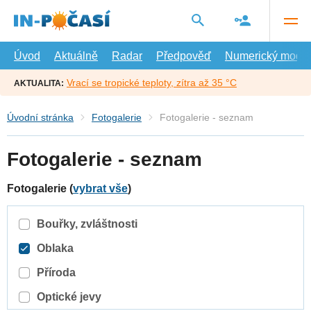
Přejít
na
hlavní
obsah
Úvod
Aktuálně
Radar
Předpověď
Numerický model
Vrací se tropické teploty, zítra až 35 °C
AKTUALITA:
Úvodní stránka
Fotogalerie
Fotogalerie - seznam
Fotogalerie - seznam
Fotogalerie (
vybrat vše
)
Bouřky, zvláštnosti
Oblaka
Příroda
Optické jevy