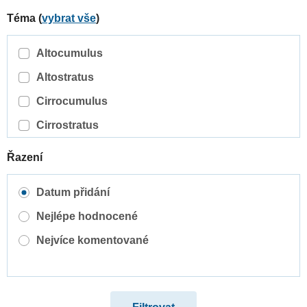
Téma (
vybrat vše
)
Altocumulus
Altostratus
Cirrocumulus
Cirrostratus
Cirrus
Řazení
Cumulonimbus
Datum přidání
Cumulus
Nejlépe hodnocené
Nimbostratus
Nejvíce komentované
Orografické oblaky
Stratocumulus
Stratus