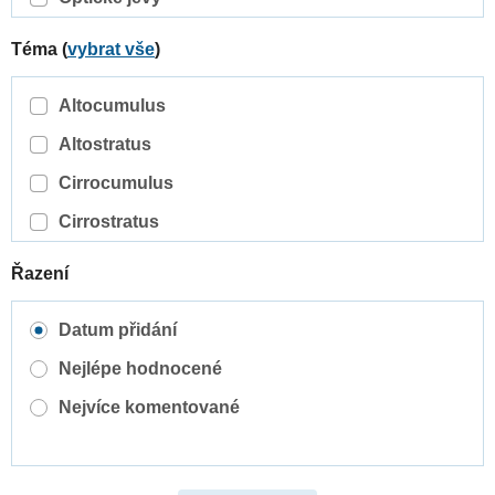
Téma (
vybrat vše
)
Altocumulus
Altostratus
Cirrocumulus
Cirrostratus
Cirrus
Řazení
Cumulonimbus
Datum přidání
Cumulus
Nejlépe hodnocené
Nimbostratus
Nejvíce komentované
Orografické oblaky
Stratocumulus
Stratus