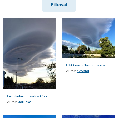
Zvláštní oblaky
UFO nad Chomutovem
Autor:
StAntal
Lentikulární mrak v Chomutově
Autor:
Jaruška