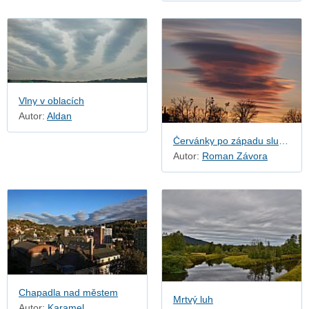
Vlny v oblacích
Autor:
Aldan
Červánky po západu slunce
Autor:
Roman Závora
Chapadla nad městem
Mrtvý luh
Autor:
Karamel