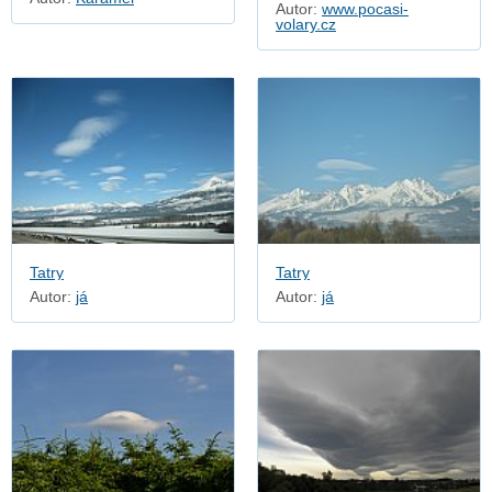
Autor:
www.pocasi-
volary.cz
Tatry
Tatry
Autor:
já
Autor:
já