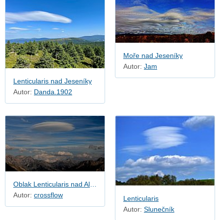
Moře nad Jeseníky
Autor:
Jam
Lenticularis nad Jeseníky
Autor:
Danda.1902
Oblak Lenticularis nad Alpami
Autor:
crossflow
Lenticularis
Autor:
Slunečník