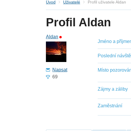
Úvod
Uživatelé
Profil uživatele Aldan
Profil Aldan
Aldan
Jméno a příjmení
Poslední návšt
Napsat
Místo pozorován
69
Zájmy a záliby
Zaměstnání