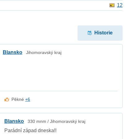
12
Historie
Blansko
Jihomoravský kraj
Pěkné
+6
Blansko
330 mnm / Jihomoravský kraj
Parádní západ dneska!!