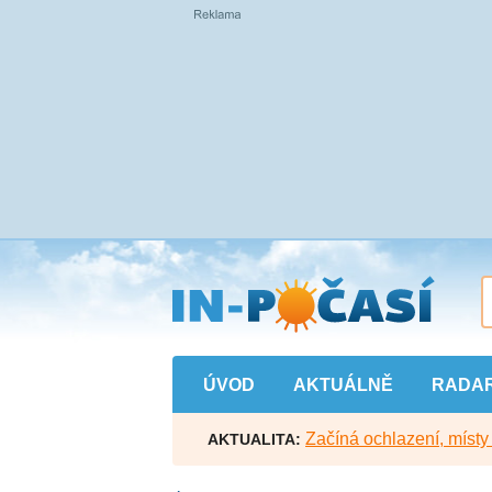
Přejít
na
hlavní
obsah
ÚVOD
AKTUÁLNĚ
RADA
Začíná ochlazení, míst
AKTUALITA: