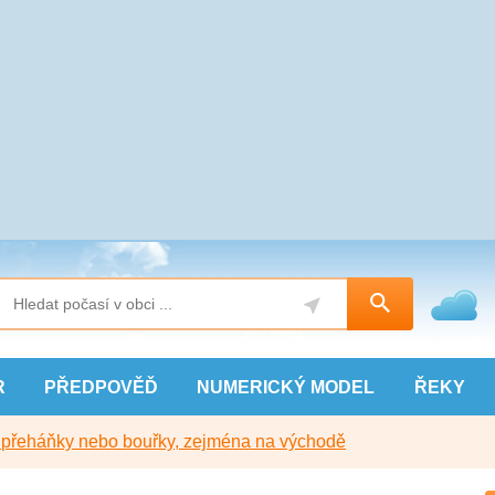
R
PŘEDPOVĚĎ
NUMERICKÝ
MODEL
ŘEKY
y přeháňky nebo bouřky, zejména na východě