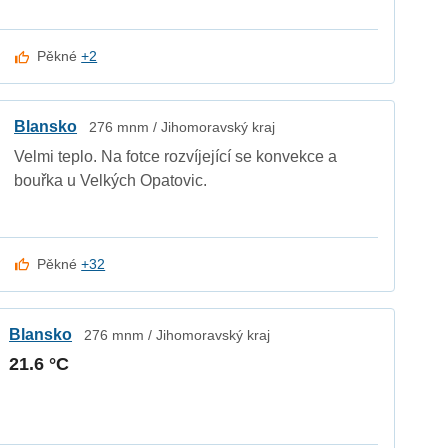
Pěkné
+2
Blansko
276 mnm / Jihomoravský kraj
Velmi teplo. Na fotce rozvíjející se konvekce a
bouřka u Velkých Opatovic.
Pěkné
+32
Blansko
276 mnm / Jihomoravský kraj
21.6 °C