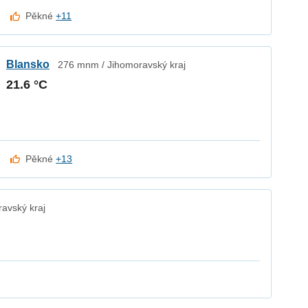
Pěkné
+11
Blansko
276 mnm / Jihomoravský kraj
21.6 °C
Pěkné
+13
avský kraj