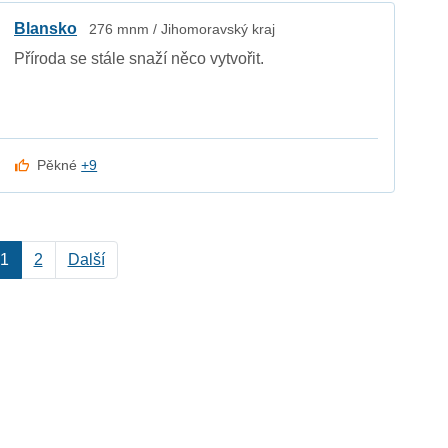
Blansko
276 mnm / Jihomoravský kraj
Příroda se stále snaží něco vytvořit.
Pěkné
+9
1
2
Další