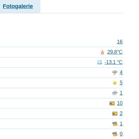
Fotogalerie
16
29.8°C
-13.1 °C
4
5
1
10
2
1
0