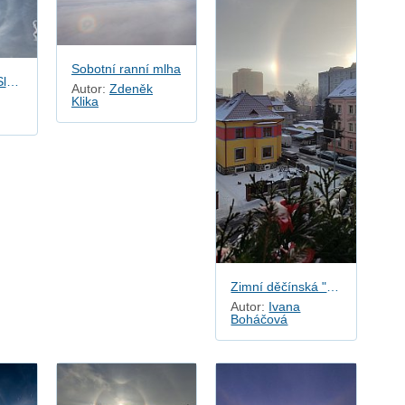
Sobotní ranní mlha
Koróna kolem Slunce
Autor:
Zdeněk
Klika
Zimní děčínská "duha"
Autor:
Ivana
Boháčová