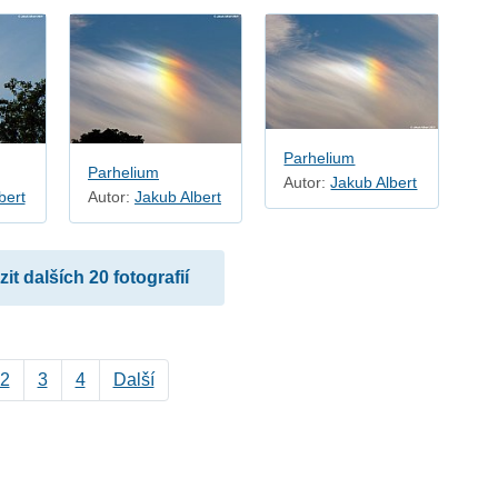
Parhelium
Parhelium
Autor:
Jakub Albert
bert
Autor:
Jakub Albert
it dalších 20 fotografií
2
3
4
Další