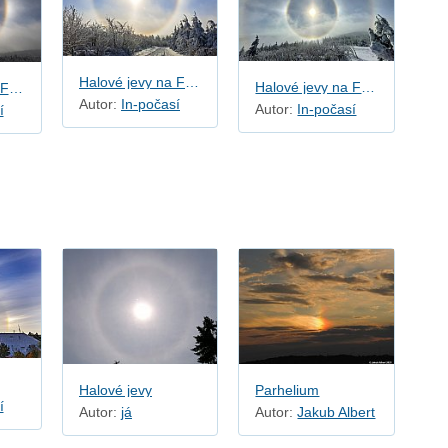
Halové jevy na Fichtelbergu
Halové jevy na Fichtelbergu
Halové jevy na Fichtelbergu
Autor:
In-počasí
Autor:
In-počasí
í
Halové jevy
Parhelium
í
Autor:
já
Autor:
Jakub Albert