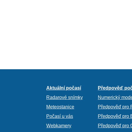
Aktuální počasí
Předpověď poč
Radarové snímky
Numerický mode
Meteostanice
Předpověď pro 
Počasí u vás
Předpověď pro 
Webkamery
Předpověď pro 