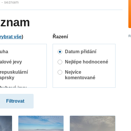
e - seznam
seznam
vybrat vše
)
Řazení
uha
Datum přidání
alové jevy
Nejlépe hodnocené
repuskulární
Nejvíce
aprsky
komentované
hybové jevy