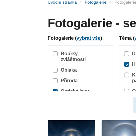
Úvodní stránka
Fotogalerie
Fotogaleri
Fotogalerie - 
Fotogalerie (
vybrat vše
)
Téma (
Bouřky,
D
zvláštnosti
H
Oblaka
K
Příroda
p
Optické jevy
O