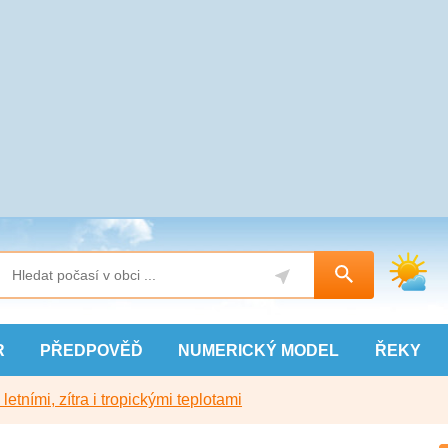
R
PŘEDPOVĚĎ
NUMERICKÝ
MODEL
ŘEKY
etními, zítra i tropickými teplotami