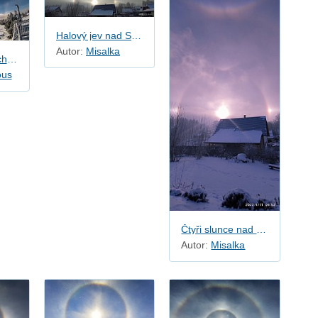
Halový jev nad Smržovkou
Autor:
Misalka
Halování na Fichtelbergu
ous
Čtyři slunce nad Smržovkou
Autor:
Misalka