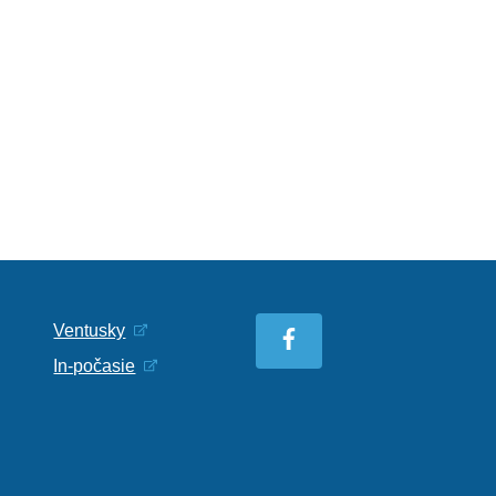
Ventusky
In-počasie