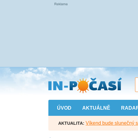
Přejít
na
hlavní
obsah
ÚVOD
AKTUÁLNĚ
RADA
Víkend bude slunečný s l
AKTUALITA: