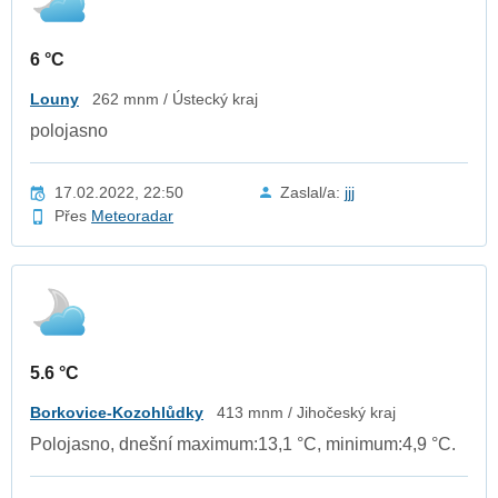
6 °C
Louny
262 mnm / Ústecký kraj
polojasno
17.02.2022, 22:50
Zaslal/a:
jjj
Přes
Meteoradar
5.6 °C
Borkovice-Kozohlůdky
413 mnm / Jihočeský kraj
Polojasno, dnešní maximum:13,1 °C, minimum:4,9 °C.