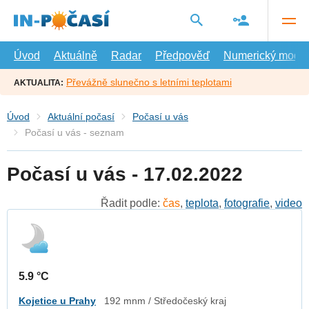
Přejít
na
hlavní
obsah
Úvod
Aktuálně
Radar
Předpověď
Numerický model
Převážně slunečno s letními teplotami
AKTUALITA:
Úvod
Aktuální počasí
Počasí u vás
Počasí u vás - seznam
Počasí u vás - 17.02.2022
Řadit podle:
čas
,
teplota
,
fotografie
,
video
5.9 °C
Kojetice u Prahy
192 mnm / Středočeský kraj