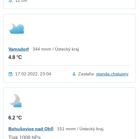
12 cm
Varnsdorf
344 mnm / Ústecký kraj
4.8 °C
17.02.2022, 23:04
Zaslal/a:
standa.chalupny
6.2 °C
Bohušovice nad Ohří
151 mnm / Ústecký kraj
Tlak 1008 hPa