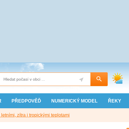
R
PŘEDPOVĚĎ
NUMERICKÝ
MODEL
ŘEKY
etními, zítra i tropickými teplotami