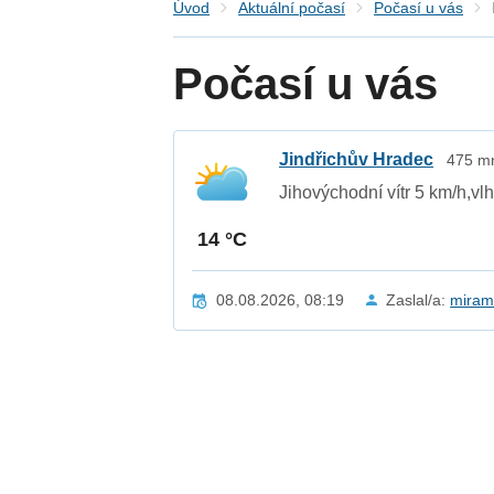
Úvod
Aktuální počasí
Počasí u vás
Počasí u vás
Jindřichův Hradec
475 mn
Jihovýchodní vítr 5 km/h,v
14 °C
08.08.2026, 08:19
Zaslal/a:
miram