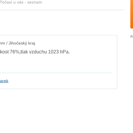
Počasí u vás - seznam
m / Jihočeský kraj
lhkost 76%,tlak vzduchu 1023 hPa.
arek