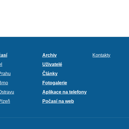
así
Archiv
Kontakty
l
Uživatelé
Prahu
Články
Brno
Fotogalerie
Ostravu
Aplikace na telefony
Plzeň
Počasí na web