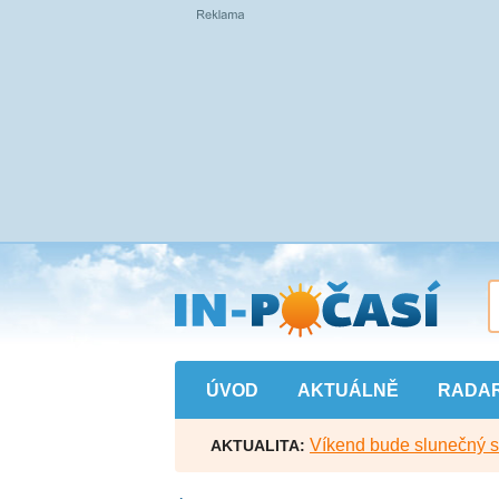
Přejít
na
hlavní
obsah
ÚVOD
AKTUÁLNĚ
RADA
Víkend bude slunečný s l
AKTUALITA: