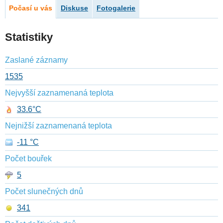
Počasí u vás
Diskuse
Fotogalerie
Statistiky
Zaslané záznamy
1535
Nejvyšší zaznamenaná teplota
33.6°C
Nejnižší zaznamenaná teplota
-11 °C
Počet bouřek
5
Počet slunečných dnů
341