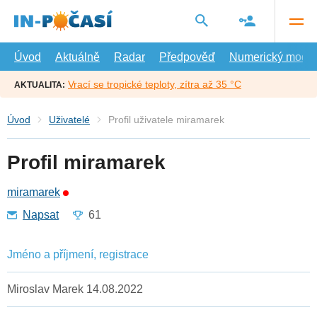
Přejít
na
hlavní
obsah
Úvod
Aktuálně
Radar
Předpověď
Numerický model
Vrací se tropické teploty, zítra až 35 °C
AKTUALITA:
Úvod
Uživatelé
Profil uživatele miramarek
Profil miramarek
miramarek
Napsat
61
Jméno a příjmení, registrace
Miroslav Marek 14.08.2022