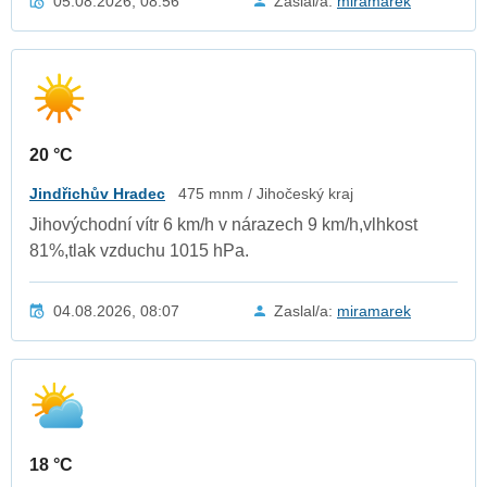
05.08.2026, 08:56
Zaslal/a:
miramarek
20 °C
Jindřichův Hradec
475 mnm / Jihočeský kraj
Jihovýchodní vítr 6 km/h v nárazech 9 km/h,vlhkost
81%,tlak vzduchu 1015 hPa.
04.08.2026, 08:07
Zaslal/a:
miramarek
18 °C