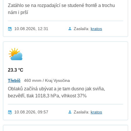
Zatáhlo se na rozpadající se studené frontě a trochu
nám i prší
10.08.2026, 12:31
Zaslal/a:
kratos
23.3 °C
Třebíč
460 mnm / Kraj Vysočina
Oblaků začíná ubývat a je tam dusno jak sviňa,
bezvětří, tlak 1018,3 hPa, vlhkost 37%
10.08.2026, 09:57
Zaslal/a:
kratos