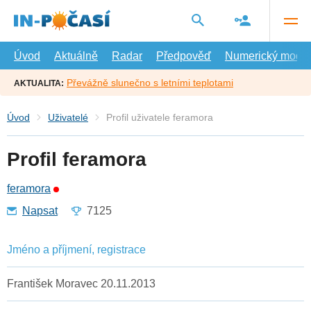
Přejít
na
hlavní
obsah
Úvod
Aktuálně
Radar
Předpověď
Numerický model
Převážně slunečno s letními teplotami
AKTUALITA:
Úvod
Uživatelé
Profil uživatele feramora
Profil feramora
feramora
Napsat
7125
Jméno a příjmení, registrace
František Moravec 20.11.2013