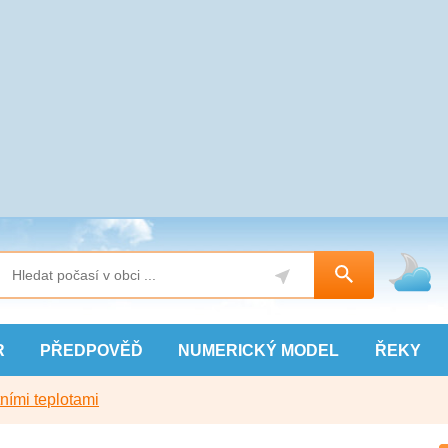
R
PŘEDPOVĚĎ
NUMERICKÝ
MODEL
ŘEKY
ními teplotami