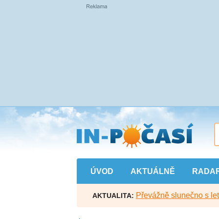
Přejít
na
hlavní
obsah
ÚVOD
AKTUÁLNĚ
RADA
Převážně slunečno s let
AKTUALITA: