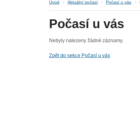
Úvod
Aktuální počasí
Počasí u vás
Počasí u vás
Nebyly nalezeny žádné záznamy.
Zpět do sekce Počasí u vás