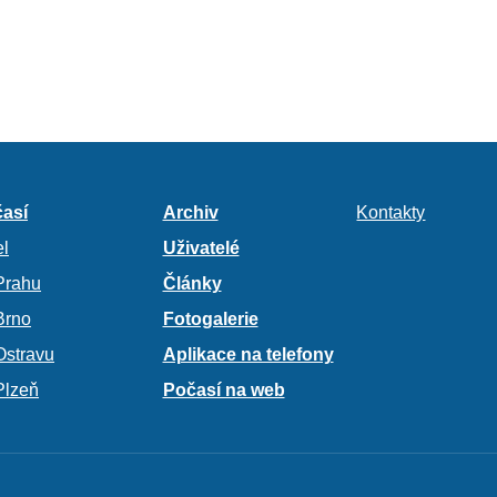
así
Archiv
Kontakty
l
Uživatelé
Prahu
Články
Brno
Fotogalerie
Ostravu
Aplikace na telefony
Plzeň
Počasí na web