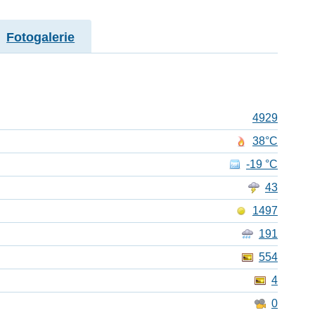
Fotogalerie
4929
38°C
-19 °C
43
1497
191
554
4
0