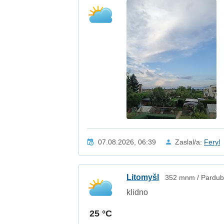
07.08.2026, 06:39
Zaslal/a:
Feryl
Litomyšl
352 mnm / Pardubi
klidno
25 °C