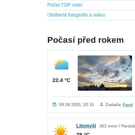
Počet TOP videí
Oblíbené fotografie a videa
Počasí před rokem
22.4 °C
08.08.2025, 20:15
Zaslal/a:
Feryl
Litomyšl
352 mnm / Pardubi
28 °C