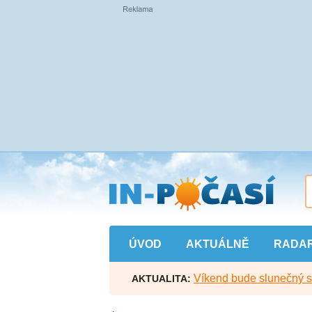
Přejít
na
hlavní
obsah
ÚVOD
AKTUÁLNĚ
RADA
Víkend bude slunečný s l
AKTUALITA: