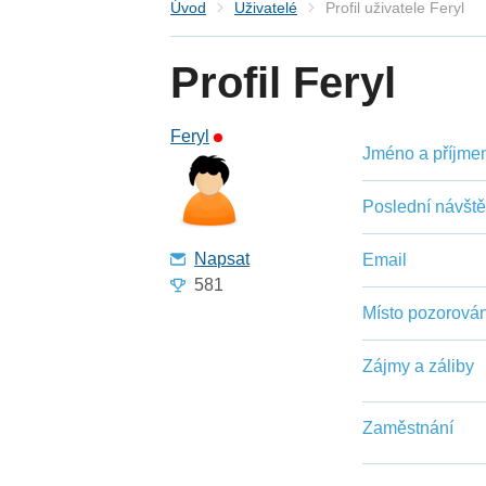
Úvod
Uživatelé
Profil uživatele Feryl
Profil Feryl
Feryl
Jméno a příjmení
Poslední návšt
Napsat
Email
581
Místo pozorován
Zájmy a záliby
Zaměstnání