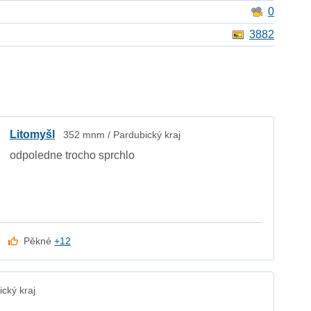
0
3882
Litomyšl
352 mnm / Pardubický kraj
odpoledne trocho sprchlo
Pěkné
+12
cký kraj