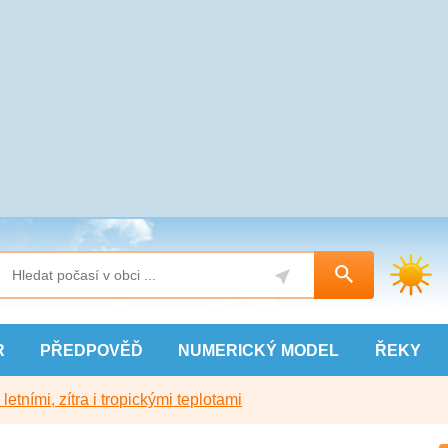
R
PŘEDPOVĚĎ
NUMERICKÝ
MODEL
ŘEKY
etními, zítra i tropickými teplotami