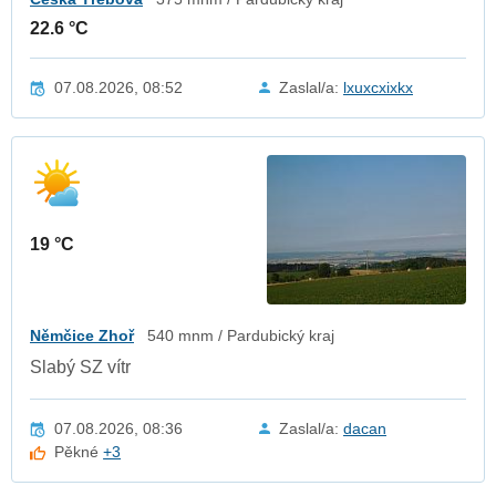
22.6 °C
07.08.2026, 08:52
Zaslal/a:
lxuxcxixkx
19 °C
Němčice Zhoř
540 mnm / Pardubický kraj
Slabý SZ vítr
07.08.2026, 08:36
Zaslal/a:
dacan
Pěkné
+3