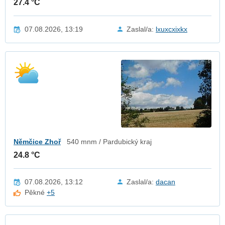
27.4 °C
07.08.2026, 13:19
Zaslal/a:
lxuxcxixkx
Němčice Zhoř
540 mnm / Pardubický kraj
24.8 °C
07.08.2026, 13:12
Zaslal/a:
dacan
Pěkné
+5