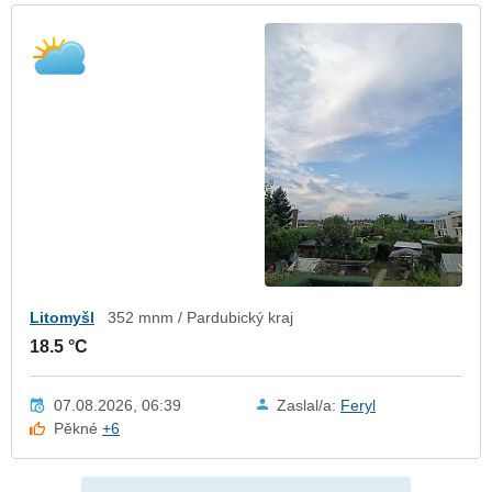
Litomyšl
352 mnm / Pardubický kraj
18.5 °C
07.08.2026, 06:39
Zaslal/a:
Feryl
Pěkné
+6