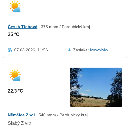
Česká Třebová
375 mnm / Pardubický kraj
25 °C
07.08.2026, 11:56
Zaslal/a:
lxuxcxixkx
22.3 °C
Němčice Zhoř
540 mnm / Pardubický kraj
Slabý Z vítr