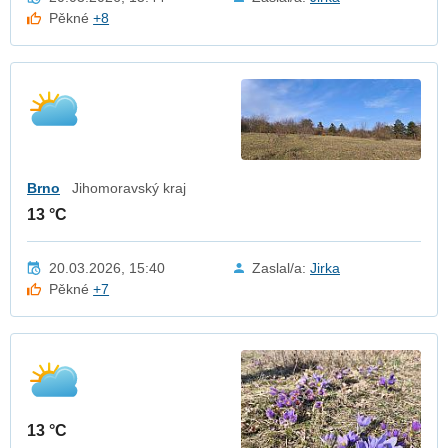
Pěkné
+8
Brno
Jihomoravský kraj
13 °C
20.03.2026, 15:40
Zaslal/a:
Jirka
Pěkné
+7
13 °C