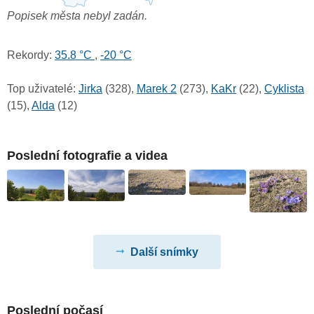
Popisek města nebyl zadán.
Rekordy:
35.8 °C
,
-20 °C
Top uživatelé:
Jirka
(328),
Marek 2
(273),
KaKr
(22),
Cyklista
(15),
Alda
(12)
Poslední fotografie a videa
Další snímky
Poslední počasí