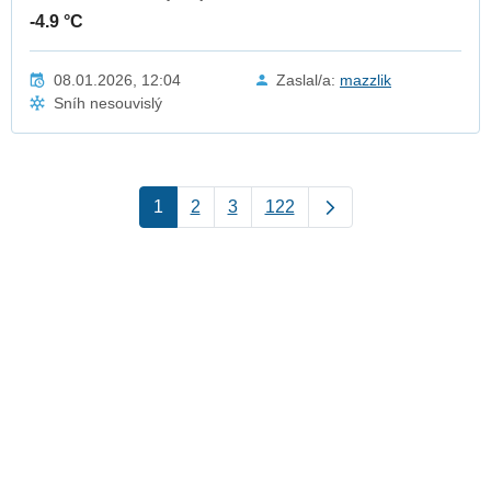
-4.9 °C
08.01.2026, 12:04
Zaslal/a:
mazzlik
Sníh nesouvislý
1
2
3
122