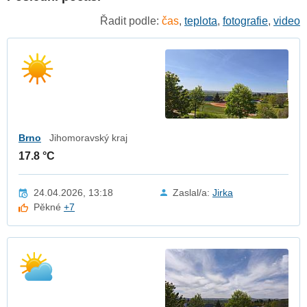
Řadit podle:
čas
,
teplota
,
fotografie
,
video
Brno
Jihomoravský kraj
17.8 °C
24.04.2026, 13:18
Zaslal/a:
Jirka
Pěkné
+7