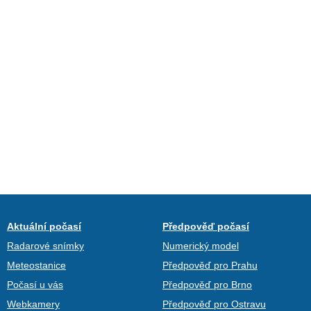
Aktuální počasí
Předpověď počasí
Radarové snímky
Numerický model
Meteostanice
Předpověď pro Prahu
Počasí u vás
Předpověď pro Brno
Webkamery
Předpověď pro Ostravu