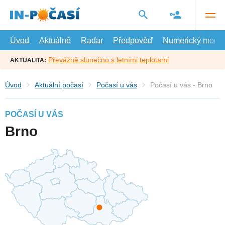
Přejít
na
hlavní
obsah
Úvod
Aktuálně
Radar
Předpověď
Numerický model
Převážně slunečno s letními teplotami
AKTUALITA:
Úvod
Aktuální počasí
Počasí u vás
Počasí u vás - Brno
POČASÍ U VÁS
Brno