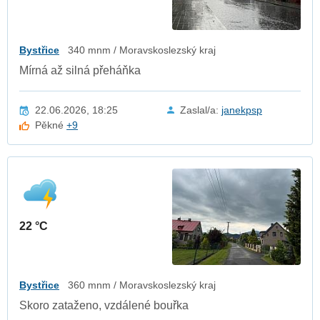
Bystřice
340 mnm / Moravskoslezský kraj
Mírná až silná přeháňka
22.06.2026, 18:25
Zaslal/a:
janekpsp
Pěkné
+9
22 °C
Bystřice
360 mnm / Moravskoslezský kraj
Skoro zataženo, vzdálené bouřka