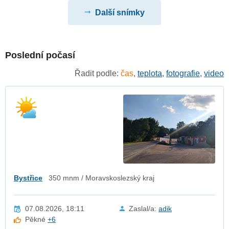
Další snímky
Poslední počasí
Řadit podle:
čas
,
teplota
,
fotografie
,
video
Bystřice
350 mnm / Moravskoslezský kraj
07.08.2026, 18:11
Zaslal/a:
adik
Pěkné
+6