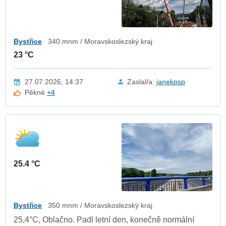
Bystřice
340 mnm / Moravskoslezský kraj
23 °C
27.07.2026, 14:37
Zaslal/a:
janekpsp
Pěkné
+4
25.4 °C
Bystřice
350 mnm / Moravskoslezský kraj
25,4°C, Oblačno. Padl letní den, konečně normální