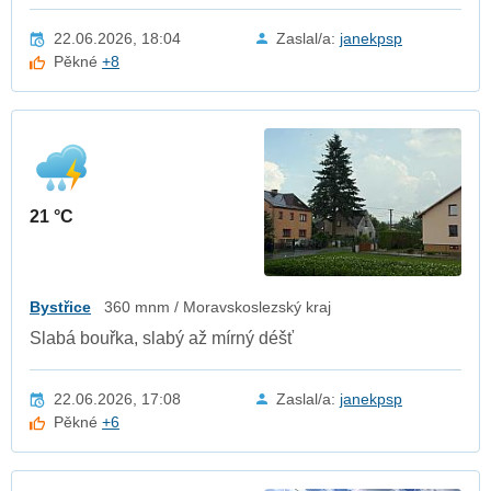
22.06.2026, 18:04
Zaslal/a:
janekpsp
Pěkné
+8
21 °C
Bystřice
360 mnm / Moravskoslezský kraj
Slabá bouřka, slabý až mírný déšť
22.06.2026, 17:08
Zaslal/a:
janekpsp
Pěkné
+6