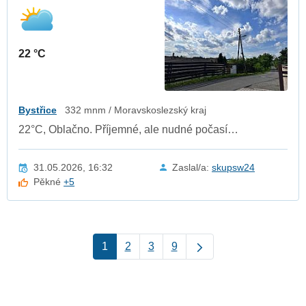
22 °C
Bystřice
332 mnm / Moravskoslezský kraj
22°C, Oblačno. Příjemné, ale nudné počasí…
31.05.2026, 16:32
Zaslal/a:
skupsw24
Pěkné
+5
1
2
3
9