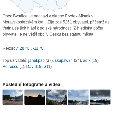
Obec Bystřice se nachází v okrese Frýdek-Místek v
Moravskoslezském kraji. Žije zde 5261 obyvatel, přičemž asi
třetina se jich hlásí k polské národnosti. Z hlediska počtu
obyvatel je největší obcí v Česku bez statutu města
Rekordy:
28 °C
,
-11 °C
Top uživatelé:
janekpsp
(37),
skupsw24
(24),
adik
(19),
Petrescu
(1),
David1986
(1)
Poslední fotografie a videa