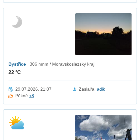
Bystřice
306 mnm / Moravskoslezský kraj
22 °C
29.07.2026, 21:07
Zaslal/a:
adik
Pěkné
+8