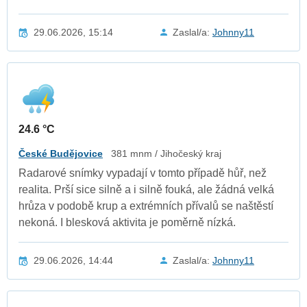
29.06.2026, 15:14
Zaslal/a:
Johnny11
24.6 °C
České Budějovice
381 mnm / Jihočeský kraj
Radarové snímky vypadají v tomto případě hůř, než
realita. Prší sice silně a i silně fouká, ale žádná velká
hrůza v podobě krup a extrémních přívalů se naštěstí
nekoná. I blesková aktivita je poměrně nízká.
29.06.2026, 14:44
Zaslal/a:
Johnny11