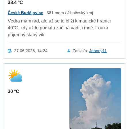
38.4 °C
České Budějovice
381 mnm / Jihočeský kraj
Vedra mám rád, ale už se to blíží k magické hranici
40°C, kdy už to pomalu začíná vadit i mně. Fouká
příjemný slabý vítr.
27.06.2026, 14:24
Zaslal/a:
Johnny11
30 °C