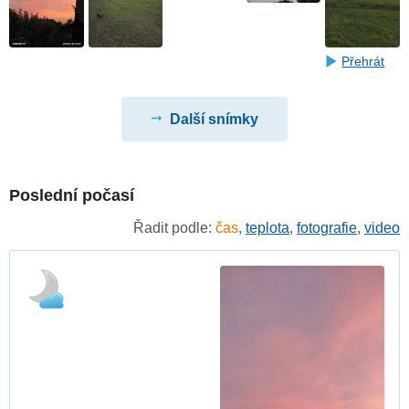
Přehrát
Další snímky
Poslední počasí
Řadit podle:
čas
,
teplota
,
fotografie
,
video