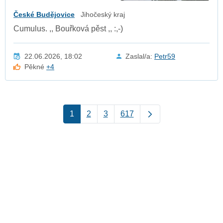
České Budějovice
Jihočeský kraj
Cumulus. ,, Bouřková pěst ,, :⁠,⁠-⁠)
22.06.2026, 18:02
Zaslal/a:
Petr59
Pěkné
+4
1
2
3
617