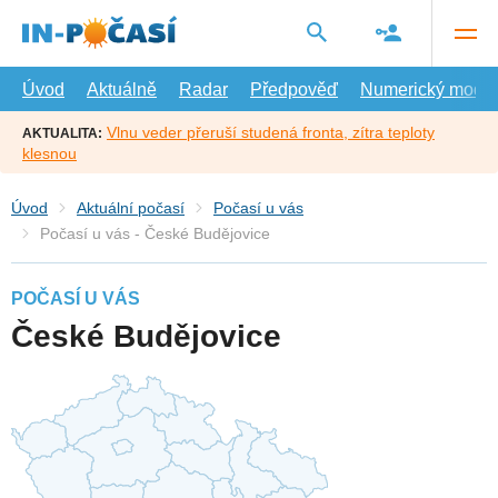
Přejít
na
hlavní
obsah
Úvod
Aktuálně
Radar
Předpověď
Numerický model
Vlnu veder přeruší studená fronta, zítra teploty
AKTUALITA:
klesnou
Úvod
Aktuální počasí
Počasí u vás
Počasí u vás - České Budějovice
POČASÍ U VÁS
České Budějovice