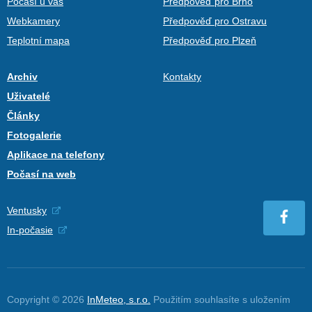
Počasí u vás
Předpověď pro Brno
Webkamery
Předpověď pro Ostravu
Teplotní mapa
Předpověď pro Plzeň
Archiv
Kontakty
Uživatelé
Články
Fotogalerie
Aplikace na telefony
Počasí na web
Ventusky
In-počasie
Copyright © 2026
InMeteo, s.r.o.
Použitím souhlasíte s uložením