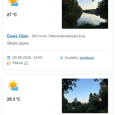
27 °C
Český Těšín
283 mnm / Moravskoslezský kraj
Skoro jasno
03.08.2026, 19:55
Zaslal/a:
janekpsp
Pěkné
+7
29.3 °C