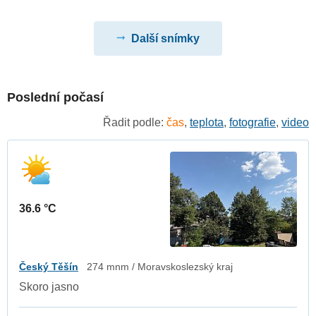
Další snímky
Poslední počasí
Řadit podle:
čas
,
teplota
,
fotografie
,
video
36.6 °C
Český Těšín
274 mnm / Moravskoslezský kraj
Skoro jasno