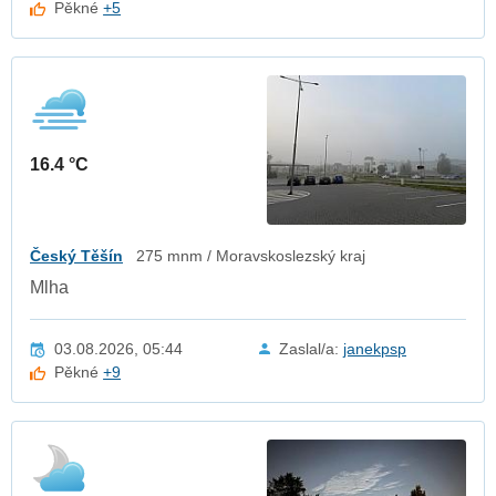
Pěkné
+5
16.4 °C
Český Těšín
275 mnm / Moravskoslezský kraj
Mlha
03.08.2026, 05:44
Zaslal/a:
janekpsp
Pěkné
+9