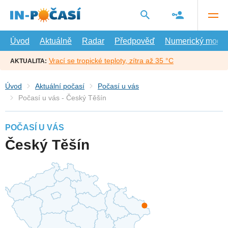
Přejít
na
hlavní
obsah
Úvod
Aktuálně
Radar
Předpověď
Numerický model
Vrací se tropické teploty, zítra až 35 °C
AKTUALITA:
Úvod
Aktuální počasí
Počasí u vás
Počasí u vás - Český Těšín
POČASÍ U VÁS
Český Těšín