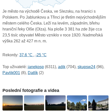
Je město na východě Česka, ve Slezsku, na hranici s
Polskem. Po Jablunkovu a Třinci je třetím nejvýchodnějším
městem celého Česka. Leží na levém, západním, břehu
hraniční řeky Olše (Olza). Na ploše 3 381 ha zde žije cca
23,5 tisíc obyvatel Město vzniklo v roce 1920. Nadmořská
výška 262 až 427 m n. m.
Rekordy:
37.6 °C
,
-25 °C
Top uživatelé:
janekpsp
(6311),
adik
(704),
skupsw24
(96),
Pavlik001
(8),
Datlík
(2)
Poslední fotografie a videa