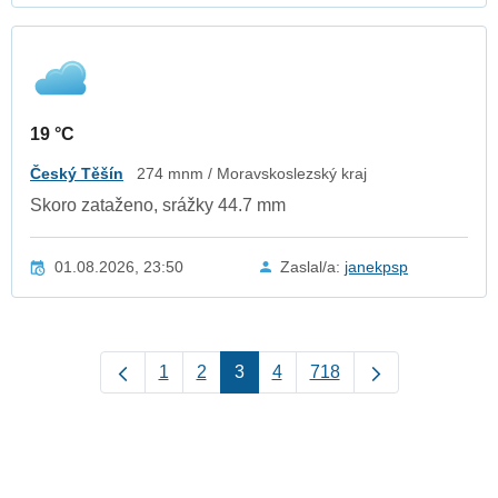
19 °C
Český Těšín
274 mnm / Moravskoslezský kraj
Skoro zataženo, srážky 44.7 mm
01.08.2026, 23:50
Zaslal/a:
janekpsp
1
2
3
4
718