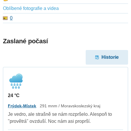
Oblíbené fotografie a videa
0
Zaslané počasí
Historie
24 °C
Frýdek-Místek
291 mnm / Moravskoslezský kraj
Je vedro, ale strašně se nám rozpršelo. Alespoň to
"provětrá" ovzduší. Noc nám asi proprší.