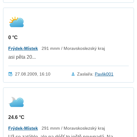
0 °C
Frýdek-Místek
291 mnm / Moravskoslezský kraj
asi pěta 20...
27.08.2009, 16:10
Zaslal/a:
Pavlik001
24.6 °C
Frýdek-Místek
291 mnm / Moravskoslezský kraj
Už se zatáhlo, ale na déšť to ještě nevypadá. Na