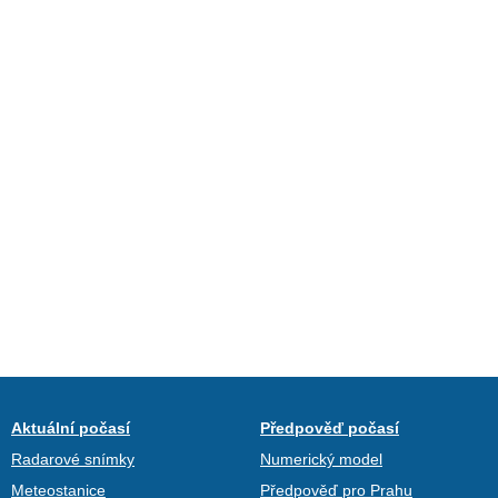
Aktuální počasí
Předpověď počasí
Radarové snímky
Numerický model
Meteostanice
Předpověď pro Prahu