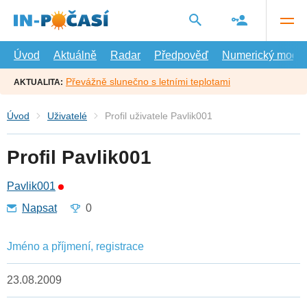
Přejít
na
hlavní
obsah
Úvod
Aktuálně
Radar
Předpověď
Numerický model
Převážně slunečno s letními teplotami
AKTUALITA:
Úvod
Uživatelé
Profil uživatele Pavlik001
Profil Pavlik001
Pavlik001
Napsat
0
Jméno a příjmení, registrace
23.08.2009