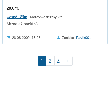
29.6 °C
Český Těšín
Moravskoslezský kraj
Mrzne až praští :-)!
26.08.2009, 13:28
Zaslal/a:
Pavlik001
1
2
3