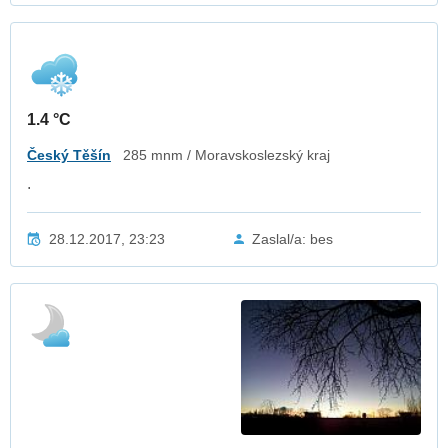
1.4 °C
Český Těšín
285 mnm / Moravskoslezský kraj
.
28.12.2017, 23:23
Zaslal/a: bes