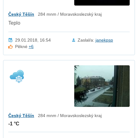
Český Těšín
284 mnm / Moravskoslezský kraj
Teplo
29.01.2018, 16:54
Zaslal/a:
janekpsp
Pěkné
+6
Český Těšín
284 mnm / Moravskoslezský kraj
-1 °C