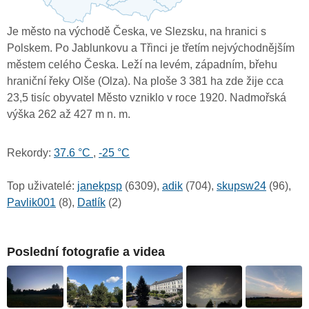
Je město na východě Česka, ve Slezsku, na hranici s
Polskem. Po Jablunkovu a Třinci je třetím nejvýchodnějším
městem celého Česka. Leží na levém, západním, břehu
hraniční řeky Olše (Olza). Na ploše 3 381 ha zde žije cca
23,5 tisíc obyvatel Město vzniklo v roce 1920. Nadmořská
výška 262 až 427 m n. m.
Rekordy:
37.6 °C
,
-25 °C
Top uživatelé:
janekpsp
(6309),
adik
(704),
skupsw24
(96),
Pavlik001
(8),
Datlík
(2)
Poslední fotografie a videa