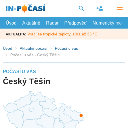
Přejít
na
hlavní
obsah
Úvod
Aktuálně
Radar
Předpověď
Numerický model
Vrací se tropické teploty, zítra až 35 °C
AKTUALITA:
Úvod
Aktuální počasí
Počasí u vás
Počasí u vás - Český Těšín
POČASÍ U VÁS
Český Těšín