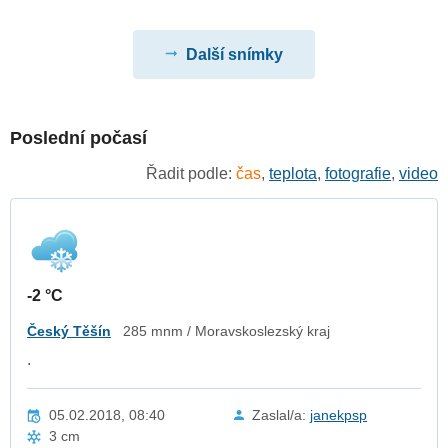
Další snímky
Poslední počasí
Řadit podle:
čas
,
teplota
,
fotografie
,
video
-2 °C
Český Těšín
285 mnm / Moravskoslezský kraj
.
05.02.2018, 08:40
Zaslal/a:
janekpsp
3 cm