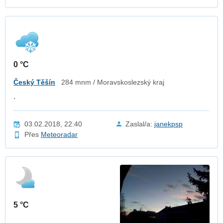
0 °C
Český Těšín
284 mnm / Moravskoslezský kraj
.
03.02.2018, 22:40
Zaslal/a:
janekpsp
Přes
Meteoradar
5 °C