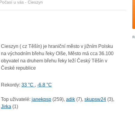
Počasí u vás - Cieszyn
Cieszyn ( cz Těšín) je hraniční město v jižním Polsku
na východním břehu řeky Olše, Město má cca 36.100
obyvatel na druhem břehu řeky leží Český Těšín v
České republice
Rekordy:
33 °C
,
-6.8 °C
Top uživatelé:
janekpsp
(259),
adik
(7),
skupsw24
(3),
Jirka
(1)