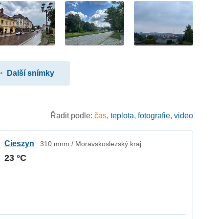
Další snímky
Řadit podle:
čas
,
teplota
,
fotografie
,
video
Cieszyn
310 mnm / Moravskoslezský kraj
23 °C