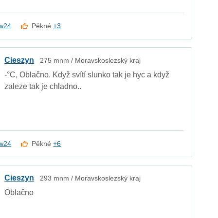
w24
Pěkné
+3
Cieszyn
275 mnm / Moravskoslezský kraj
-°C, Oblačno. Když svítí slunko tak je hyc a když
zaleze tak je chladno..
w24
Pěkné
+6
Cieszyn
293 mnm / Moravskoslezský kraj
Oblačno