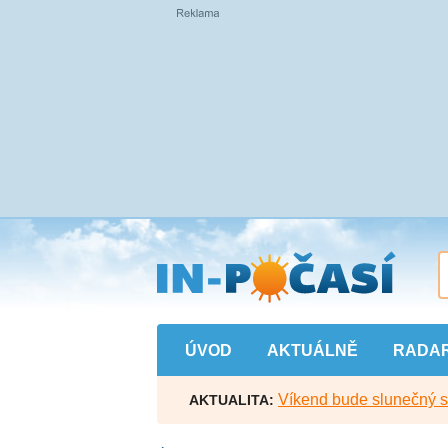
Přejít
na
hlavní
obsah
ÚVOD
AKTUÁLNĚ
RADA
Víkend bude slunečný s l
AKTUALITA: