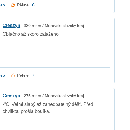
psp
Pěkné
+6
Cieszyn
330 mnm / Moravskoslezský kraj
Oblačno až skoro zataženo
psp
Pěkné
+7
Cieszyn
275 mnm / Moravskoslezský kraj
-°C, Velmi slabý až zanedbatelný déšť. Před
chvilkou prošla bouřka.