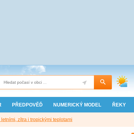
R
PŘEDPOVĚĎ
NUMERICKÝ
MODEL
ŘEKY
etními, zítra i tropickými teplotami