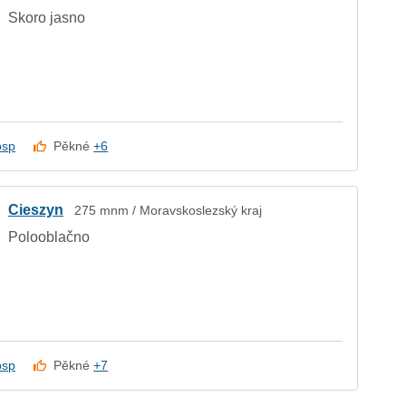
Skoro jasno
psp
Pěkné
+6
Cieszyn
275 mnm / Moravskoslezský kraj
Polooblačno
psp
Pěkné
+7