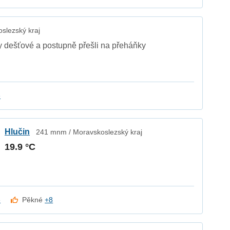
slezský kraj
y dešťové a postupně přešli na přeháňky
e
Hlučin
241 mnm / Moravskoslezský kraj
19.9 °C
e
Pěkné
+8