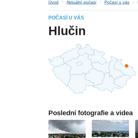
Úvod
Aktuální počasí
Počasí u vás
POČASÍ U VÁS
Hlučin
Poslední fotografie a videa