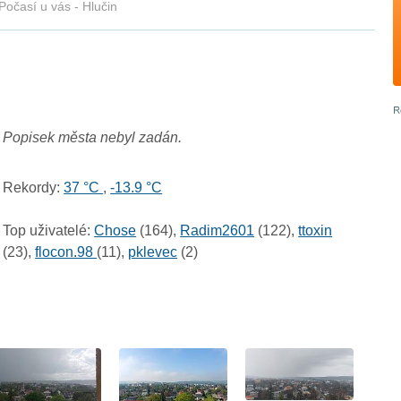
Počasí u vás - Hlučin
Popisek města nebyl zadán.
Rekordy:
37 °C
,
-13.9 °C
Top uživatelé:
Chose
(164),
Radim2601
(122),
ttoxin
(23),
flocon.98
(11),
pklevec
(2)