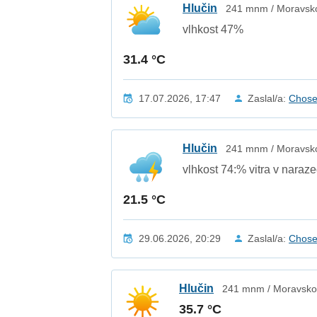
Hlučin
241 mnm / Moravsko
vlhkost 47%
31.4 °C
17.07.2026, 17:47
Zaslal/a:
Chos
Hlučin
241 mnm / Moravsko
vlhkost 74:% vitra v nara
21.5 °C
29.06.2026, 20:29
Zaslal/a:
Chos
Hlučin
241 mnm / Moravskos
35.7 °C