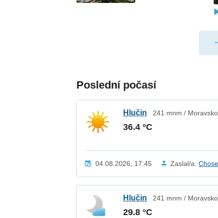
Poslední počasí
Hlučin
241 mnm / Moravskos
36.4 °C
04.08.2026, 17:45
Zaslal/a:
Chos
Hlučin
241 mnm / Moravskos
29.8 °C