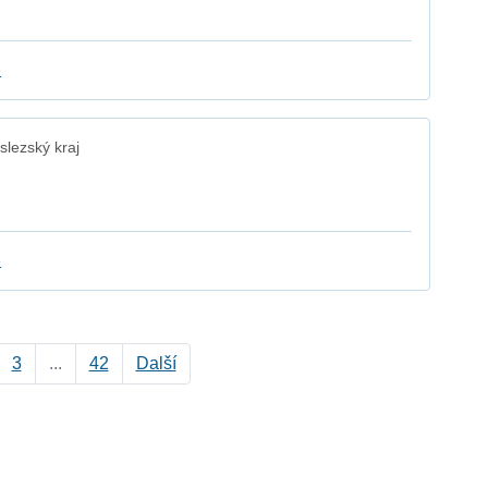
e
lezský kraj
e
3
...
42
Další