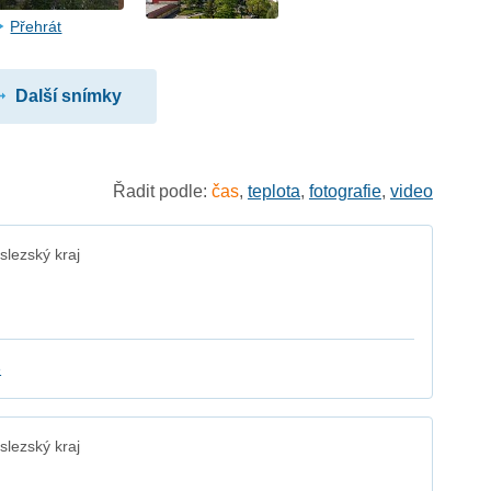
Přehrát
Další snímky
Řadit podle:
čas
,
teplota
,
fotografie
,
video
lezský kraj
e
lezský kraj