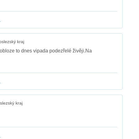
e
slezský kraj
obloze to dnes vipada podezřelé živěji.Na
e
lezský kraj
e