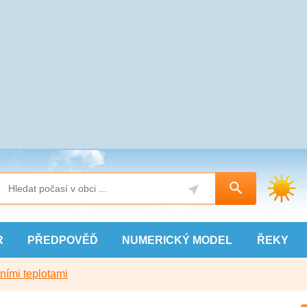
R
PŘEDPOVĚĎ
NUMERICKÝ
MODEL
ŘEKY
ními teplotami