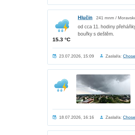
Hlučin
241 mnm / Moravsko
od cca 11. hodiny přeháňk
bouřky s deštěm.
15.3 °C
23.07.2026, 15:09
Zaslal/a:
Chos
18.07.2026, 16:16
Zaslal/a:
Chos