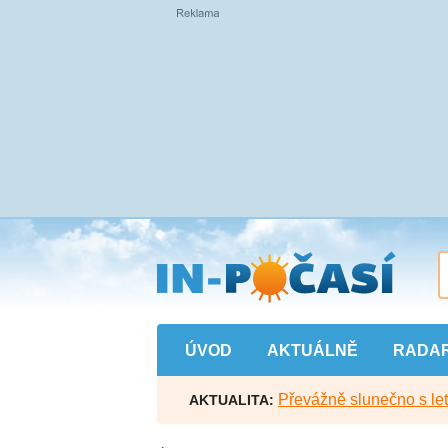
Přejít
na
hlavní
obsah
ÚVOD
AKTUÁLNĚ
RADA
Převážně slunečno s let
AKTUALITA: