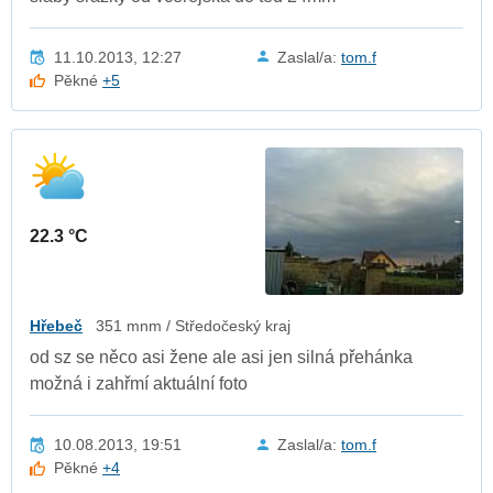
11.10.2013, 12:27
Zaslal/a:
tom.f
Pěkné
+5
22.3 °C
Hřebeč
351 mnm / Středočeský kraj
od sz se něco asi žene ale asi jen silná přehánka
možná i zahřmí aktuální foto
10.08.2013, 19:51
Zaslal/a:
tom.f
Pěkné
+4