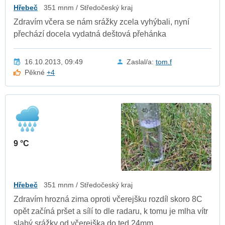
Hřebeč
351 mnm / Středočeský kraj
Zdravím včera se nám srážky zcela vyhýbali, nyní
přechází docela vydatná deštová přehánka
16.10.2013, 09:49
Zaslal/a:
tom.f
Pěkné
+4
9 °C
Hřebeč
351 mnm / Středočeský kraj
Zdravím hrozná zima oproti včerejšku rozdíl skoro 8C
opět začíná pršet a sílí to dle radaru, k tomu je mlha vítr
slabý srážky od včerejška do ted 24mm