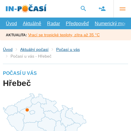
Přejít
na
hlavní
obsah
Úvod
Aktuálně
Radar
Předpověď
Numerický model
Vrací se tropické teploty, zítra až 35 °C
AKTUALITA:
Úvod
Aktuální počasí
Počasí u vás
Počasí u vás - Hřebeč
POČASÍ U VÁS
Hřebeč