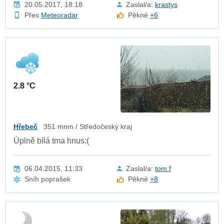
20.05.2017, 18:18
Zaslal/a:
krastys
Přes
Meteoradar
Pěkné
+6
2.8 °C
Hřebeč
351 mnm / Středočeský kraj
Úplně bílá tma hnus:(
06.04.2015, 11:33
Zaslal/a:
tom.f
Sníh poprašek
Pěkné
+8