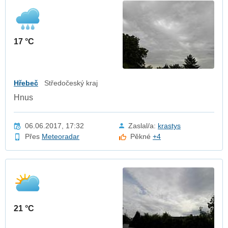
17 °C
Hřebeč
Středočeský kraj
Hnus
06.06.2017, 17:32
Zaslal/a:
krastys
Přes
Meteoradar
Pěkné
+4
21 °C