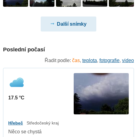
Další snímky
Poslední počasí
Řadit podle:
čas
,
teplota
,
fotografie
,
video
17.5 °C
Hřebeč
Středočeský kraj
Něco se chystá