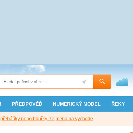
R
PŘEDPOVĚĎ
NUMERICKÝ
MODEL
ŘEKY
y přeháňky nebo bouřky, zejména na východě