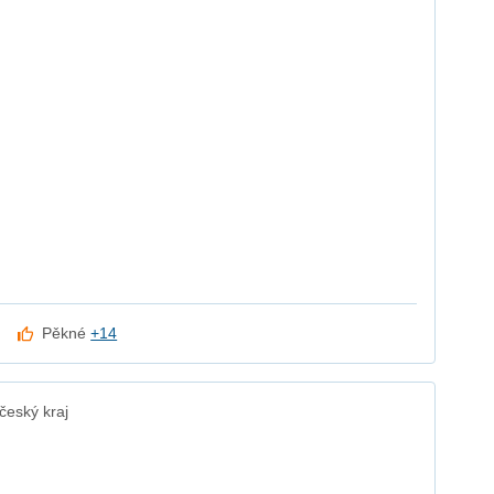
Pěkné
+14
český kraj