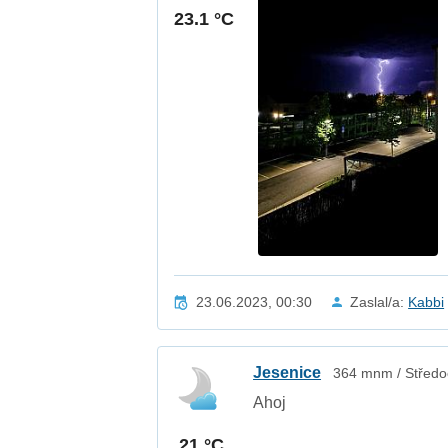
23.1 °C
23.06.2023, 00:30
Zaslal/a:
Kabbi
Jesenice
364 mnm / Středo
Ahoj
21 °C