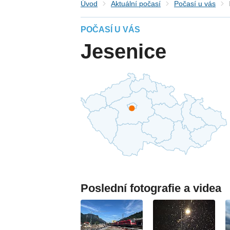
Úvod
Aktuální počasí
Počasí u vás
POČASÍ U VÁS
Jesenice
Poslední fotografie a videa