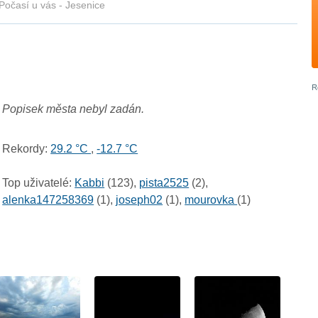
Počasí u vás - Jesenice
Popisek města nebyl zadán.
Rekordy:
29.2 °C
,
-12.7 °C
Top uživatelé:
Kabbi
(123),
pista2525
(2),
alenka147258369
(1),
joseph02
(1),
mourovka
(1)