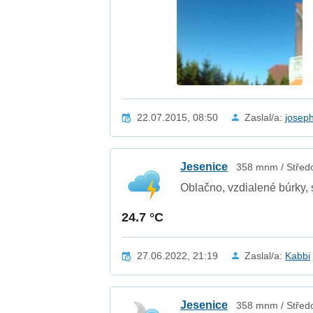
22.07.2015, 08:50
Zaslal/a:
josep
Jesenice
358 mnm / Středo
Oblačno, vzdialené búrky,
24.7 °C
27.06.2022, 21:19
Zaslal/a:
Kabbi
Jesenice
358 mnm / Středo