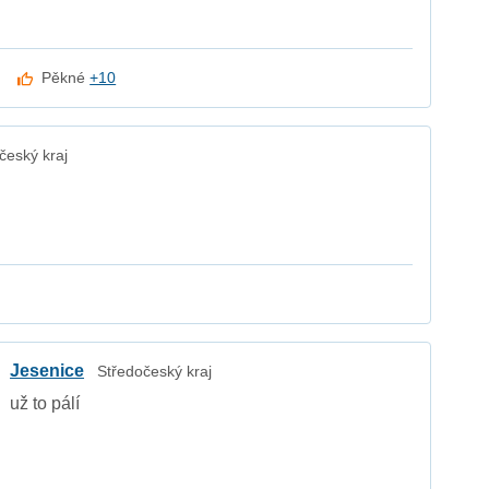
Pěkné
+10
český kraj
Jesenice
Středočeský kraj
už to pálí