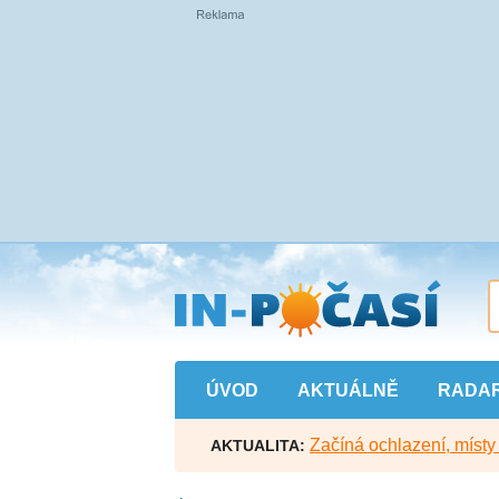
Přejít
na
hlavní
obsah
ÚVOD
AKTUÁLNĚ
RADA
Začíná ochlazení, míst
AKTUALITA: