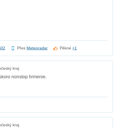
h02
Přes
Meteoradar
Pěkné
+1
český kraj
 skoro nonstop hrmenie.
český kraj