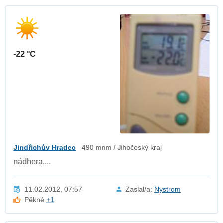
-22 °C
Jindřichův Hradec
490 mnm / Jihočeský kraj
nádhera....
11.02.2012, 07:57
Zaslal/a:
Nystrom
Pěkné
+1