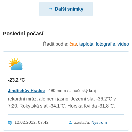
Další snímky
Poslední počasí
Řadit podle:
čas
,
teplota
,
fotografie
,
video
-23.2 °C
Jindřichův Hradec
490 mnm / Jihočeský kraj
rekordní mráz, ale není jasno. Jezerní slať -36.2°C v
7:20, Rokytská slať -34.1°C, Horská Kvilda -31.8°C.
12.02.2012, 07:42
Zaslal/a:
Nystrom