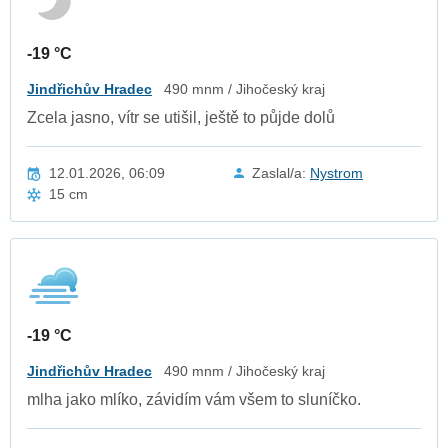
-19 °C
Jindřichův Hradec
490 mnm / Jihočeský kraj
Zcela jasno, vítr se utišil, ještě to půjde dolů
12.01.2026, 06:09
Zaslal/a:
Nystrom
15 cm
-19 °C
Jindřichův Hradec
490 mnm / Jihočeský kraj
mlha jako mlíko, závidím vám všem to sluníčko.