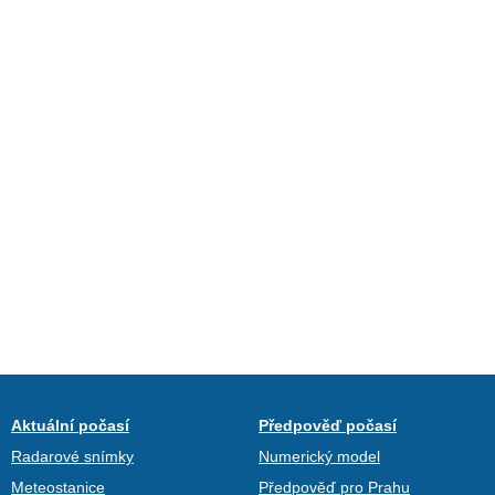
Aktuální počasí
Předpověď počasí
Radarové snímky
Numerický model
Meteostanice
Předpověď pro Prahu