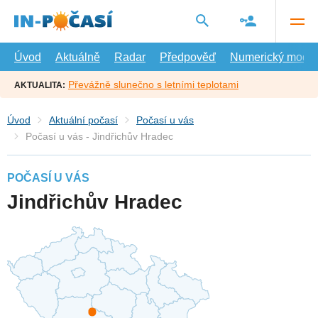
Přejít
na
hlavní
obsah
Úvod
Aktuálně
Radar
Předpověď
Numerický model
Převážně slunečno s letními teplotami
AKTUALITA:
Úvod
Aktuální počasí
Počasí u vás
Počasí u vás - Jindřichův Hradec
POČASÍ U VÁS
Jindřichův Hradec