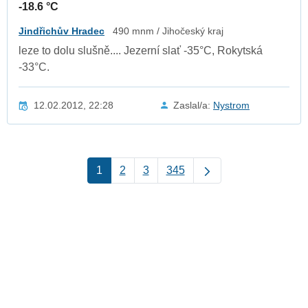
-18.6 °C
Jindřichův Hradec
490 mnm / Jihočeský kraj
leze to dolu slušně.... Jezerní slať -35°C, Rokytská
-33°C.
12.02.2012, 22:28
Zaslal/a:
Nystrom
1
2
3
345