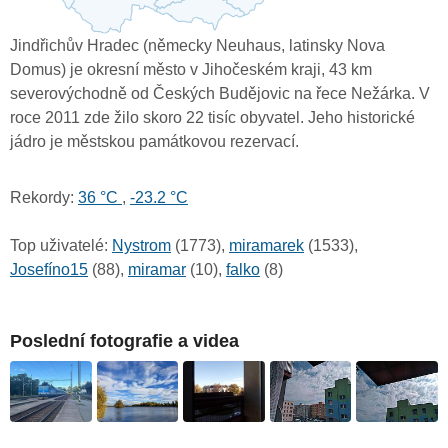
Jindřichův Hradec (německy Neuhaus, latinsky Nova
Domus) je okresní město v Jihočeském kraji, 43 km
severovýchodně od Českých Budějovic na řece Nežárka. V
roce 2011 zde žilo skoro 22 tisíc obyvatel. Jeho historické
jádro je městskou památkovou rezervací.
Rekordy:
36 °C
,
-23.2 °C
Top uživatelé:
Nystrom
(1773),
miramarek
(1533),
Josefíno15
(88),
miramar
(10),
falko
(8)
Poslední fotografie a videa