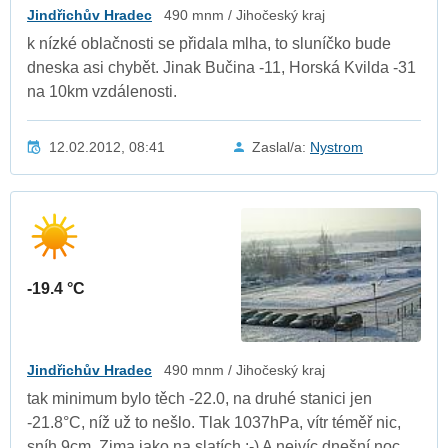
Jindřichův Hradec
490 mnm / Jihočeský kraj
k nízké oblačnosti se přidala mlha, to sluníčko bude
dneska asi chybět. Jinak Bučina -11, Horská Kvilda -31
na 10km vzdálenosti.
12.02.2012, 08:41
Zaslal/a:
Nystrom
-19.4 °C
Jindřichův Hradec
490 mnm / Jihočeský kraj
tak minimum bylo těch -22.0, na druhé stanici jen
-21.8°C, níž už to nešlo. Tlak 1037hPa, vítr téměř nic,
sníh 9cm. Zima jako na slatích :-) A nejvíc dnešní noc